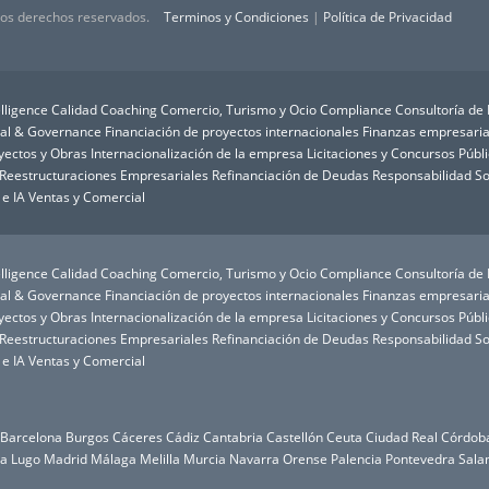
 los derechos reservados.
Terminos y Condiciones
|
Política de Privacidad
lligence
Calidad
Coaching
Comercio, Turismo y Ocio
Compliance
Consultoría de
ial & Governance
Financiación de proyectos internacionales
Finanzas empresaria
oyectos y Obras
Internacionalización de la empresa
Licitaciones y Concursos Públ
Reestructuraciones Empresariales
Refinanciación de Deudas
Responsabilidad So
 e IA
Ventas y Comercial
lligence
Calidad
Coaching
Comercio, Turismo y Ocio
Compliance
Consultoría de
ial & Governance
Financiación de proyectos internacionales
Finanzas empresaria
oyectos y Obras
Internacionalización de la empresa
Licitaciones y Concursos Públ
Reestructuraciones Empresariales
Refinanciación de Deudas
Responsabilidad So
 e IA
Ventas y Comercial
Barcelona
Burgos
Cáceres
Cádiz
Cantabria
Castellón
Ceuta
Ciudad Real
Córdob
da
Lugo
Madrid
Málaga
Melilla
Murcia
Navarra
Orense
Palencia
Pontevedra
Sala