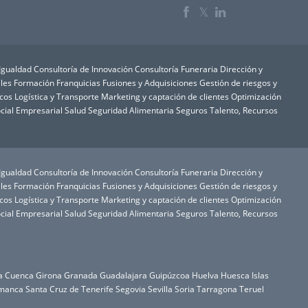
𝕏
 Igualdad
Consultoría de Innovación
Consultoría Funeraria
Dirección y
les
Formación
Franquicias
Fusiones y Adquisiciones
Gestión de riesgos y
icos
Logística y Transporte
Marketing y captación de clientes
Optimización
cial Empresarial
Salud
Seguridad Alimentaria
Seguros
Talento, Recursos
 Igualdad
Consultoría de Innovación
Consultoría Funeraria
Dirección y
les
Formación
Franquicias
Fusiones y Adquisiciones
Gestión de riesgos y
icos
Logística y Transporte
Marketing y captación de clientes
Optimización
cial Empresarial
Salud
Seguridad Alimentaria
Seguros
Talento, Recursos
a
Cuenca
Girona
Granada
Guadalajara
Guipúzcoa
Huelva
Huesca
Islas
manca
Santa Cruz de Tenerife
Segovia
Sevilla
Soria
Tarragona
Teruel