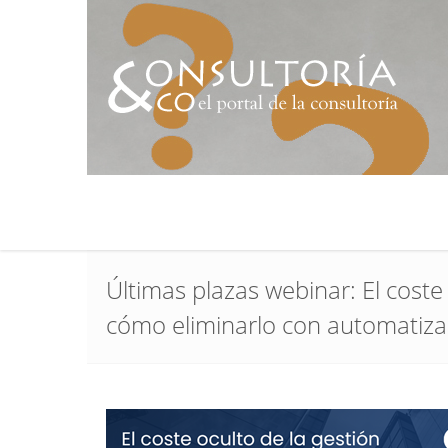
Últimas plazas webinar: El coste 
cómo eliminarlo con automatizac