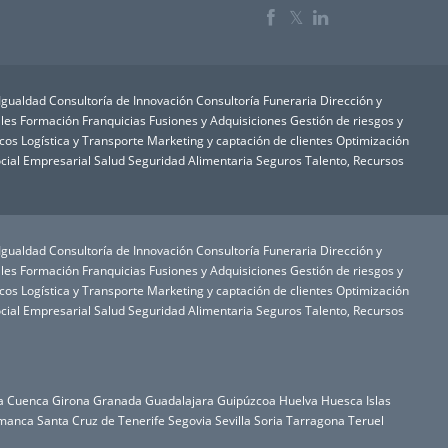
𝕏
 Igualdad
Consultoría de Innovación
Consultoría Funeraria
Dirección y
les
Formación
Franquicias
Fusiones y Adquisiciones
Gestión de riesgos y
icos
Logística y Transporte
Marketing y captación de clientes
Optimización
cial Empresarial
Salud
Seguridad Alimentaria
Seguros
Talento, Recursos
 Igualdad
Consultoría de Innovación
Consultoría Funeraria
Dirección y
les
Formación
Franquicias
Fusiones y Adquisiciones
Gestión de riesgos y
icos
Logística y Transporte
Marketing y captación de clientes
Optimización
cial Empresarial
Salud
Seguridad Alimentaria
Seguros
Talento, Recursos
a
Cuenca
Girona
Granada
Guadalajara
Guipúzcoa
Huelva
Huesca
Islas
manca
Santa Cruz de Tenerife
Segovia
Sevilla
Soria
Tarragona
Teruel