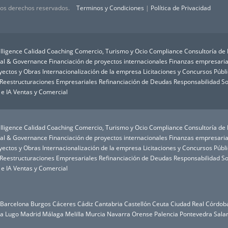
 los derechos reservados.
Terminos y Condiciones
|
Política de Privacidad
lligence
Calidad
Coaching
Comercio, Turismo y Ocio
Compliance
Consultoría de
ial & Governance
Financiación de proyectos internacionales
Finanzas empresaria
oyectos y Obras
Internacionalización de la empresa
Licitaciones y Concursos Públ
Reestructuraciones Empresariales
Refinanciación de Deudas
Responsabilidad So
 e IA
Ventas y Comercial
lligence
Calidad
Coaching
Comercio, Turismo y Ocio
Compliance
Consultoría de
ial & Governance
Financiación de proyectos internacionales
Finanzas empresaria
oyectos y Obras
Internacionalización de la empresa
Licitaciones y Concursos Públ
Reestructuraciones Empresariales
Refinanciación de Deudas
Responsabilidad So
 e IA
Ventas y Comercial
Barcelona
Burgos
Cáceres
Cádiz
Cantabria
Castellón
Ceuta
Ciudad Real
Córdob
da
Lugo
Madrid
Málaga
Melilla
Murcia
Navarra
Orense
Palencia
Pontevedra
Sala