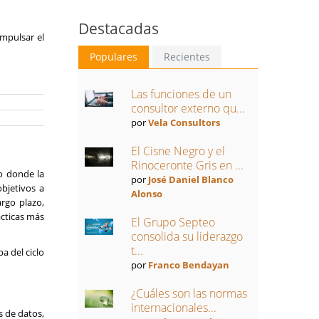
Destacadas
mpulsar el
Populares
Recientes
Las funciones de un
consultor externo qu...
por
Vela Consultors
El Cisne Negro y el
Rinoceronte Gris en ...
o donde la
por
José Daniel Blanco
objetivos a
Alonso
rgo plazo,
ácticas más
El Grupo Septeo
consolida su liderazgo
t...
a del ciclo
por
Franco Bendayan
¿Cuáles son las normas
internacionales...
s de datos,