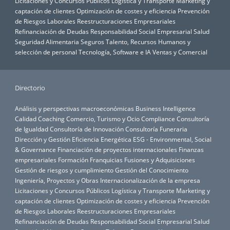
Licitaciones y Concursos Públicos
Logística y Transporte
Marketing y
captación de clientes
Optimización de costes y eficiencia
Prevención
de Riesgos Laborales
Reestructuraciones Empresariales
Refinanciación de Deudas
Responsabilidad Social Empresarial
Salud
Seguridad Alimentaria
Seguros
Talento, Recursos Humanos y
selección de personal
Tecnología, Software e IA
Ventas y Comercial
Directorio
Análisis y perspectivas macroeconómicas
Business Intelligence
Calidad
Coaching
Comercio, Turismo y Ocio
Compliance
Consultoría
de Igualdad
Consultoría de Innovación
Consultoría Funeraria
Dirección y Gestión
Eficiencia Energética
ESG - Environmental, Social
& Governance
Financiación de proyectos internacionales
Finanzas
empresariales
Formación
Franquicias
Fusiones y Adquisiciones
Gestión de riesgos y cumplimiento
Gestión del Conocimiento
Ingeniería, Proyectos y Obras
Internacionalización de la empresa
Licitaciones y Concursos Públicos
Logística y Transporte
Marketing y
captación de clientes
Optimización de costes y eficiencia
Prevención
de Riesgos Laborales
Reestructuraciones Empresariales
Refinanciación de Deudas
Responsabilidad Social Empresarial
Salud