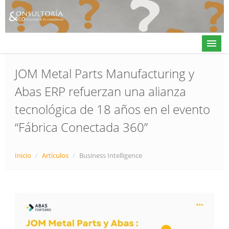
JOM Metal Parts Manufacturing y
Abas ERP refuerzan una alianza
Actualidad
tecnológica de 18 años en el evento
Directorio
“Fábrica Conectada 360”
Alta en directorio / Log in
Contacto
Inicio
/
Artículos
/
Business Intelligence
𝕏