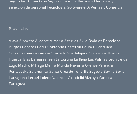
Seguridad Alimentaria
Seguros
Talento, Recursos Humanos y
selección de personal
Tecnología, Software e IA
Ventas y Comercial
Provincias
Álava
Albacete
Alicante
Almería
Asturias
Ávila
Badajoz
Barcelona
Burgos
Cáceres
Cádiz
Cantabria
Castellón
Ceuta
Ciudad Real
Córdoba
Cuenca
Girona
Granada
Guadalajara
Guipúzcoa
Huelva
Huesca
Islas Baleares
Jaén
La Coruña
La Rioja
Las Palmas
León
Lleida
Lugo
Madrid
Málaga
Melilla
Murcia
Navarra
Orense
Palencia
Pontevedra
Salamanca
Santa Cruz de Tenerife
Segovia
Sevilla
Soria
Tarragona
Teruel
Toledo
Valencia
Valladolid
Vizcaya
Zamora
Zaragoza