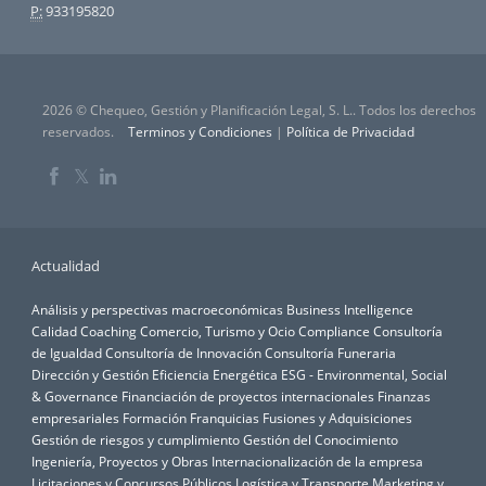
P:
933195820
2026 © Chequeo, Gestión y Planificación Legal, S. L.. Todos los derechos
reservados.
Terminos y Condiciones
|
Política de Privacidad
𝕏
Actualidad
Análisis y perspectivas macroeconómicas
Business Intelligence
Calidad
Coaching
Comercio, Turismo y Ocio
Compliance
Consultoría
de Igualdad
Consultoría de Innovación
Consultoría Funeraria
Dirección y Gestión
Eficiencia Energética
ESG - Environmental, Social
& Governance
Financiación de proyectos internacionales
Finanzas
empresariales
Formación
Franquicias
Fusiones y Adquisiciones
Gestión de riesgos y cumplimiento
Gestión del Conocimiento
Ingeniería, Proyectos y Obras
Internacionalización de la empresa
Licitaciones y Concursos Públicos
Logística y Transporte
Marketing y