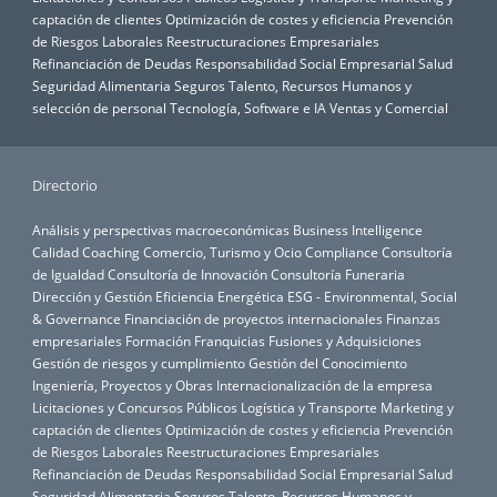
captación de clientes
Optimización de costes y eficiencia
Prevención
de Riesgos Laborales
Reestructuraciones Empresariales
Refinanciación de Deudas
Responsabilidad Social Empresarial
Salud
Seguridad Alimentaria
Seguros
Talento, Recursos Humanos y
selección de personal
Tecnología, Software e IA
Ventas y Comercial
Directorio
Análisis y perspectivas macroeconómicas
Business Intelligence
Calidad
Coaching
Comercio, Turismo y Ocio
Compliance
Consultoría
de Igualdad
Consultoría de Innovación
Consultoría Funeraria
Dirección y Gestión
Eficiencia Energética
ESG - Environmental, Social
& Governance
Financiación de proyectos internacionales
Finanzas
empresariales
Formación
Franquicias
Fusiones y Adquisiciones
Gestión de riesgos y cumplimiento
Gestión del Conocimiento
Ingeniería, Proyectos y Obras
Internacionalización de la empresa
Licitaciones y Concursos Públicos
Logística y Transporte
Marketing y
captación de clientes
Optimización de costes y eficiencia
Prevención
de Riesgos Laborales
Reestructuraciones Empresariales
Refinanciación de Deudas
Responsabilidad Social Empresarial
Salud
Seguridad Alimentaria
Seguros
Talento, Recursos Humanos y