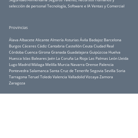
selección de personal
Tecnología, Software e IA
Ventas y Comercial
Provincias
Álava
Albacete
Alicante
Almería
Asturias
Ávila
Badajoz
Barcelona
Burgos
Cáceres
Cádiz
Cantabria
Castellón
Ceuta
Ciudad Real
Córdoba
Cuenca
Girona
Granada
Guadalajara
Guipúzcoa
Huelva
Huesca
Islas Baleares
Jaén
La Coruña
La Rioja
Las Palmas
León
Lleida
Lugo
Madrid
Málaga
Melilla
Murcia
Navarra
Orense
Palencia
Pontevedra
Salamanca
Santa Cruz de Tenerife
Segovia
Sevilla
Soria
Tarragona
Teruel
Toledo
Valencia
Valladolid
Vizcaya
Zamora
Zaragoza