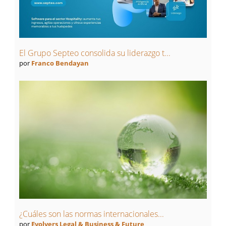
El Grupo Septeo consolida su liderazgo t...
por
Franco Bendayan
¿Cuáles son las normas internacionales...
por
Evolvers Legal & Business & Future