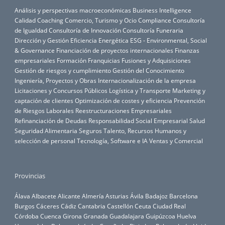
Análisis y perspectivas macroeconómicas
Business Intelligence
Calidad
Coaching
Comercio, Turismo y Ocio
Compliance
Consultoría
de Igualdad
Consultoría de Innovación
Consultoría Funeraria
Dirección y Gestión
Eficiencia Energética
ESG - Environmental, Social
& Governance
Financiación de proyectos internacionales
Finanzas
empresariales
Formación
Franquicias
Fusiones y Adquisiciones
Gestión de riesgos y cumplimiento
Gestión del Conocimiento
Ingeniería, Proyectos y Obras
Internacionalización de la empresa
Licitaciones y Concursos Públicos
Logística y Transporte
Marketing y
captación de clientes
Optimización de costes y eficiencia
Prevención
de Riesgos Laborales
Reestructuraciones Empresariales
Refinanciación de Deudas
Responsabilidad Social Empresarial
Salud
Seguridad Alimentaria
Seguros
Talento, Recursos Humanos y
selección de personal
Tecnología, Software e IA
Ventas y Comercial
Provincias
Álava
Albacete
Alicante
Almería
Asturias
Ávila
Badajoz
Barcelona
Burgos
Cáceres
Cádiz
Cantabria
Castellón
Ceuta
Ciudad Real
Córdoba
Cuenca
Girona
Granada
Guadalajara
Guipúzcoa
Huelva