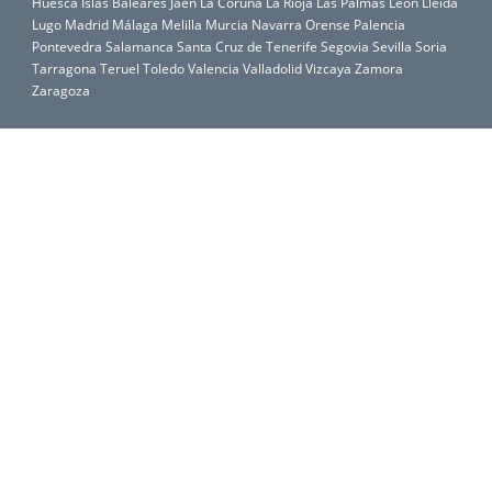
Huesca
Islas Baleares
Jaén
La Coruña
La Rioja
Las Palmas
León
Lleida
Lugo
Madrid
Málaga
Melilla
Murcia
Navarra
Orense
Palencia
Pontevedra
Salamanca
Santa Cruz de Tenerife
Segovia
Sevilla
Soria
Tarragona
Teruel
Toledo
Valencia
Valladolid
Vizcaya
Zamora
Zaragoza