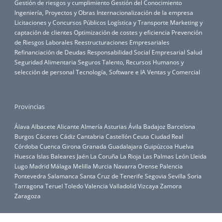
Gestión de riesgos y cumplimiento
Gestión del Conocimiento
Ingeniería, Proyectos y Obras
Internacionalización de la empresa
Licitaciones y Concursos Públicos
Logística y Transporte
Marketing y
captación de clientes
Optimización de costes y eficiencia
Prevención
de Riesgos Laborales
Reestructuraciones Empresariales
Refinanciación de Deudas
Responsabilidad Social Empresarial
Salud
Seguridad Alimentaria
Seguros
Talento, Recursos Humanos y
selección de personal
Tecnología, Software e IA
Ventas y Comercial
Provincias
Álava
Albacete
Alicante
Almería
Asturias
Ávila
Badajoz
Barcelona
Burgos
Cáceres
Cádiz
Cantabria
Castellón
Ceuta
Ciudad Real
Córdoba
Cuenca
Girona
Granada
Guadalajara
Guipúzcoa
Huelva
Huesca
Islas Baleares
Jaén
La Coruña
La Rioja
Las Palmas
León
Lleida
Lugo
Madrid
Málaga
Melilla
Murcia
Navarra
Orense
Palencia
Pontevedra
Salamanca
Santa Cruz de Tenerife
Segovia
Sevilla
Soria
Tarragona
Teruel
Toledo
Valencia
Valladolid
Vizcaya
Zamora
Zaragoza