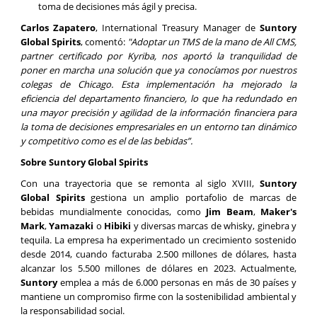
toma de decisiones más ágil y precisa.
Carlos Zapatero
, International Treasury Manager de
Suntory
Global Spirits
, comentó:
"Adoptar un TMS de la mano de All CMS,
partner certificado por Kyriba, nos aportó la tranquilidad de
poner en marcha una solución que ya conocíamos por nuestros
colegas de Chicago. Esta implementación ha mejorado la
eficiencia del departamento financiero, lo que ha redundado en
una mayor precisión y agilidad de la información financiera para
la toma de decisiones empresariales en un entorno tan dinámico
y competitivo como es el de las bebidas”.
Sobre Suntory Global Spirits
Con una trayectoria que se remonta al siglo XVIII,
Suntory
Global Spirits
gestiona un amplio portafolio de marcas de
bebidas mundialmente conocidas, como
Jim Beam
,
Maker's
Mark
,
Yamazaki
o
Hibiki
y diversas marcas de whisky, ginebra y
tequila. La empresa ha experimentado un crecimiento sostenido
desde 2014, cuando facturaba 2.500 millones de dólares, hasta
alcanzar los 5.500 millones de dólares en 2023. Actualmente,
Suntory
emplea a más de 6.000 personas en más de 30 países y
mantiene un compromiso firme con la sostenibilidad ambiental y
la responsabilidad social.