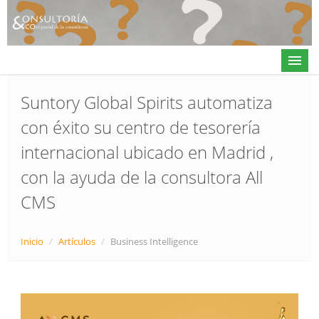
Suntory Global Spirits automatiza
con éxito su centro de tesorería
Actualidad
internacional ubicado en Madrid ,
Directorio
con la ayuda de la consultora All
Alta en directorio / Log in
CMS
Contacto
Inicio
/
Artículos
/
Business Intelligence
𝕏