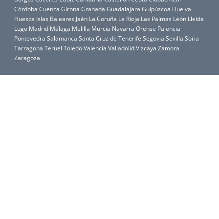
Córdoba
Cuenca
Girona
Granada
Guadalajara
Guipúzcoa
Huelva
Huesca
Islas Baleares
Jaén
La Coruña
La Rioja
Las Palmas
León
Lleida
Lugo
Madrid
Málaga
Melilla
Murcia
Navarra
Orense
Palencia
Pontevedra
Salamanca
Santa Cruz de Tenerife
Segovia
Sevilla
Soria
Tarragona
Teruel
Toledo
Valencia
Valladolid
Vizcaya
Zamora
Zaragoza