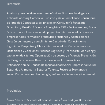
Directorio
Análisis y perspectivas macroeconómicas
Business Intelligence
Calidad
Coaching
Comercio, Turismo y Ocio
Compliance
Consultoría
de Igualdad
Consultoría de Innovación
Consultoría Funeraria
Dirección y Gestión
Eficiencia Energética
ESG - Environmental, Social
& Governance
Financiación de proyectos internacionales
Finanzas
empresariales
Formación
Franquicias
Fusiones y Adquisiciones
Gestión de riesgos y cumplimiento
Gestión del Conocimiento
Ingeniería, Proyectos y Obras
Internacionalización de la empresa
Licitaciones y Concursos Públicos
Logística y Transporte
Marketing y
captación de clientes
Optimización de costes y eficiencia
Prevención
de Riesgos Laborales
Reestructuraciones Empresariales
Refinanciación de Deudas
Responsabilidad Social Empresarial
Salud
Seguridad Alimentaria
Seguros
Talento, Recursos Humanos y
selección de personal
Tecnología, Software e IA
Ventas y Comercial
Provincias
Álava
Albacete
Alicante
Almería
Asturias
Ávila
Badajoz
Barcelona
Burgos
Cáceres
Cádiz
Cantabria
Castellón
Ceuta
Ciudad Real