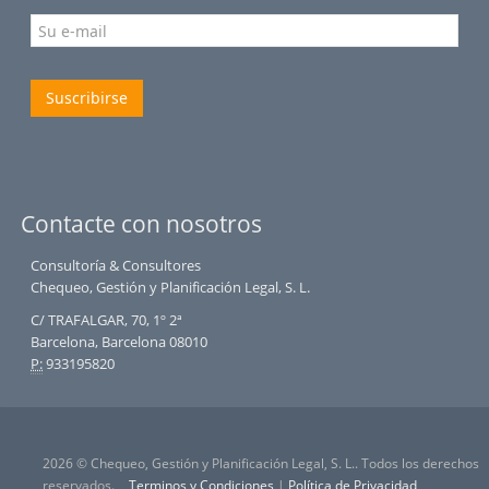
Suscribirse
Contacte con nosotros
Consultoría & Consultores
Chequeo, Gestión y Planificación Legal, S. L.
C/ TRAFALGAR, 70, 1º 2ª
Barcelona, Barcelona 08010
P:
933195820
2026 © Chequeo, Gestión y Planificación Legal, S. L.. Todos los derechos
reservados.
Terminos y Condiciones
|
Política de Privacidad