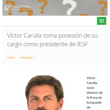
Víctor Carulla toma posesión de su
cargo como presidente de IESF
Actualidad
Directorio
Inicio
/
Artículos
/
Alta en directorio / Log in
Contacto
Víctor
Carulla,
socio
director de
𝕏
la firma de
búsqueda
de