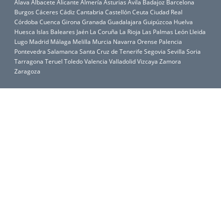
Álava
Albacete
Alicante
Almería
Asturias
Ávila
Badajoz
Barcelona
Burgos
Cáceres
Cádiz
Cantabria
Castellón
Ceuta
Ciudad Real
Córdoba
Cuenca
Girona
Granada
Guadalajara
Guipúzcoa
Huelva
Huesca
Islas Baleares
Jaén
La Coruña
La Rioja
Las Palmas
León
Lleida
Lugo
Madrid
Málaga
Melilla
Murcia
Navarra
Orense
Palencia
Pontevedra
Salamanca
Santa Cruz de Tenerife
Segovia
Sevilla
Soria
Tarragona
Teruel
Toledo
Valencia
Valladolid
Vizcaya
Zamora
Zaragoza