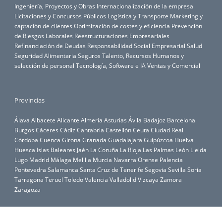
Ingeniería, Proyectos y Obras
Internacionalización de la empresa
Licitaciones y Concursos Públicos
Logística y Transporte
Marketing y
captación de clientes
Optimización de costes y eficiencia
Prevención
de Riesgos Laborales
Reestructuraciones Empresariales
Refinanciación de Deudas
Responsabilidad Social Empresarial
Salud
Seguridad Alimentaria
Seguros
Talento, Recursos Humanos y
selección de personal
Tecnología, Software e IA
Ventas y Comercial
Provincias
Álava
Albacete
Alicante
Almería
Asturias
Ávila
Badajoz
Barcelona
Burgos
Cáceres
Cádiz
Cantabria
Castellón
Ceuta
Ciudad Real
Córdoba
Cuenca
Girona
Granada
Guadalajara
Guipúzcoa
Huelva
Huesca
Islas Baleares
Jaén
La Coruña
La Rioja
Las Palmas
León
Lleida
Lugo
Madrid
Málaga
Melilla
Murcia
Navarra
Orense
Palencia
Pontevedra
Salamanca
Santa Cruz de Tenerife
Segovia
Sevilla
Soria
Tarragona
Teruel
Toledo
Valencia
Valladolid
Vizcaya
Zamora
Zaragoza