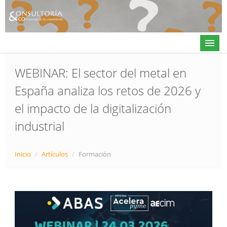
WEBINAR: El sector del metal en
España analiza los retos de 2026 y
Actualidad
el impacto de la digitalización
Directorio
industrial
Alta en directorio / Log in
Contacto
Inicio
/
Artículos
/
Formación
𝕏