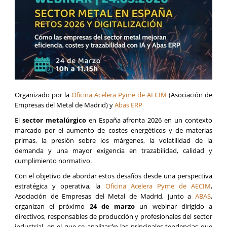
Organizado por la
Oficina Acelera Pyme de AECIM
(Asociación de
Empresas del Metal de Madrid) y
Abas ERP
El
sector metalúrgico
en España afronta 2026 en un contexto
marcado por el aumento de costes energéticos y de materias
primas, la presión sobre los márgenes, la volatilidad de la
demanda y una mayor exigencia en trazabilidad, calidad y
cumplimiento normativo.
Con el objetivo de abordar estos desafíos desde una perspectiva
estratégica y operativa, la
Oficina Acelera Pyme de AECIM
,
Asociación de Empresas del Metal de Madrid, junto a
ABAS
,
organizan el próximo
24 de marzo
un webinar dirigido a
directivos, responsables de producción y profesionales del sector
industrial, en el que se analizarán las principales tendencias que