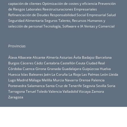
captación de clientes
Optimización de costes y eficiencia
Prevención
de Riesgos Laborales
Reestructuraciones Empresariales
Refinanciación de Deudas
Responsabilidad Social Empresarial
Salud
Seguridad Alimentaria
Seguros
Talento, Recursos Humanos y
selección de personal
Tecnología, Software e IA
Ventas y Comercial
Provincias
Álava
Albacete
Alicante
Almería
Asturias
Ávila
Badajoz
Barcelona
Burgos
Cáceres
Cádiz
Cantabria
Castellón
Ceuta
Ciudad Real
Córdoba
Cuenca
Girona
Granada
Guadalajara
Guipúzcoa
Huelva
Huesca
Islas Baleares
Jaén
La Coruña
La Rioja
Las Palmas
León
Lleida
Lugo
Madrid
Málaga
Melilla
Murcia
Navarra
Orense
Palencia
Pontevedra
Salamanca
Santa Cruz de Tenerife
Segovia
Sevilla
Soria
Tarragona
Teruel
Toledo
Valencia
Valladolid
Vizcaya
Zamora
Zaragoza