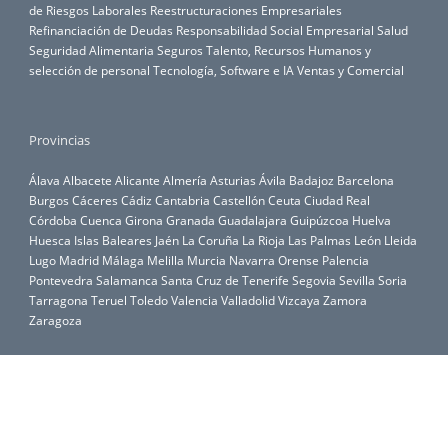
de Riesgos Laborales
Reestructuraciones Empresariales
Refinanciación de Deudas
Responsabilidad Social Empresarial
Salud
Seguridad Alimentaria
Seguros
Talento, Recursos Humanos y
selección de personal
Tecnología, Software e IA
Ventas y Comercial
Provincias
Álava
Albacete
Alicante
Almería
Asturias
Ávila
Badajoz
Barcelona
Burgos
Cáceres
Cádiz
Cantabria
Castellón
Ceuta
Ciudad Real
Córdoba
Cuenca
Girona
Granada
Guadalajara
Guipúzcoa
Huelva
Huesca
Islas Baleares
Jaén
La Coruña
La Rioja
Las Palmas
León
Lleida
Lugo
Madrid
Málaga
Melilla
Murcia
Navarra
Orense
Palencia
Pontevedra
Salamanca
Santa Cruz de Tenerife
Segovia
Sevilla
Soria
Tarragona
Teruel
Toledo
Valencia
Valladolid
Vizcaya
Zamora
Zaragoza