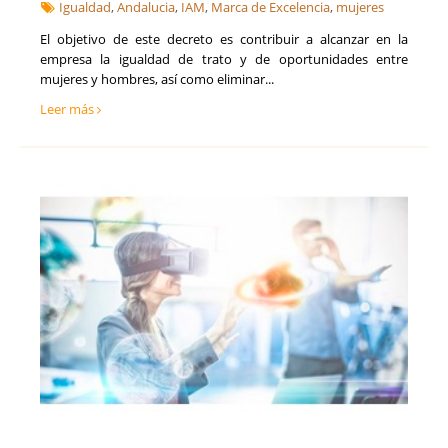
Soria
Igualdad
,
Andalucia
,
IAM
,
Marca de Excelencia
,
mujeres
Talento, Recursos Humanos y selección de personal
Tarragona
Tecnología, Software e IA
El objetivo de este decreto es contribuir a alcanzar en la
Teruel
Ventas y Comercial
empresa la igualdad de trato y de oportunidades entre
Toledo
mujeres y hombres, así como eliminar...
Valencia
Leer más
Valladolid
Vizcaya
Zamora
Zaragoza