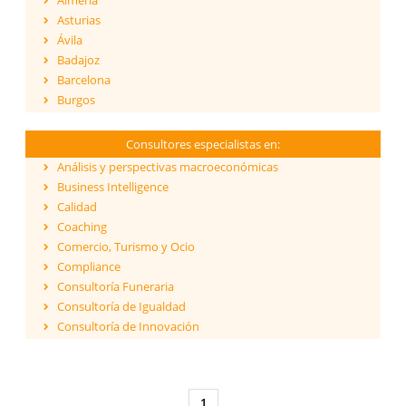
Almería
Asturias
Ávila
Badajoz
Barcelona
Burgos
Cáceres
Cádiz
Consultores especialistas en:
Cantabria
Análisis y perspectivas macroeconómicas
Castellón
Business Intelligence
Ceuta
Calidad
Ciudad Real
Coaching
Córdoba
Comercio, Turismo y Ocio
Cuenca
Compliance
Girona
Consultoría Funeraria
Granada
Consultoría de Igualdad
Guadalajara
Consultoría de Innovación
Guipúzcoa
Dirección y Gestión
Huelva
ESG - Environmental, Social & Governance
Huesca
Eficiencia Energética
Islas Baleares
1