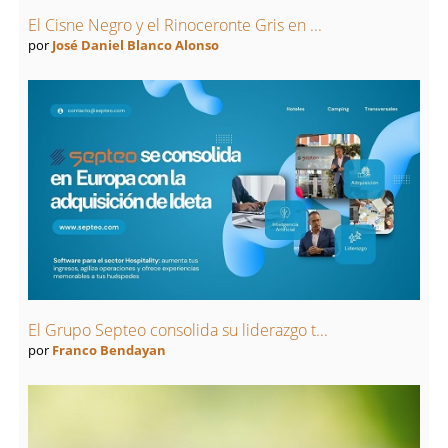
El Cisne Negro y el Rinoceronte Gris en ...
por
José Daniel Blanco Alonso
El Grupo Septeo consolida su liderazgo t...
por
Franco Bendayan