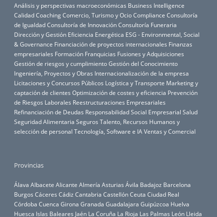
Análisis y perspectivas macroeconómicas
Business Intelligence
Calidad
Coaching
Comercio, Turismo y Ocio
Compliance
Consultoría
de Igualdad
Consultoría de Innovación
Consultoría Funeraria
Dirección y Gestión
Eficiencia Energética
ESG - Environmental, Social
& Governance
Financiación de proyectos internacionales
Finanzas
empresariales
Formación
Franquicias
Fusiones y Adquisiciones
Gestión de riesgos y cumplimiento
Gestión del Conocimiento
Ingeniería, Proyectos y Obras
Internacionalización de la empresa
Licitaciones y Concursos Públicos
Logística y Transporte
Marketing y
captación de clientes
Optimización de costes y eficiencia
Prevención
de Riesgos Laborales
Reestructuraciones Empresariales
Refinanciación de Deudas
Responsabilidad Social Empresarial
Salud
Seguridad Alimentaria
Seguros
Talento, Recursos Humanos y
selección de personal
Tecnología, Software e IA
Ventas y Comercial
Provincias
Álava
Albacete
Alicante
Almería
Asturias
Ávila
Badajoz
Barcelona
Burgos
Cáceres
Cádiz
Cantabria
Castellón
Ceuta
Ciudad Real
Córdoba
Cuenca
Girona
Granada
Guadalajara
Guipúzcoa
Huelva
Huesca
Islas Baleares
Jaén
La Coruña
La Rioja
Las Palmas
León
Lleida