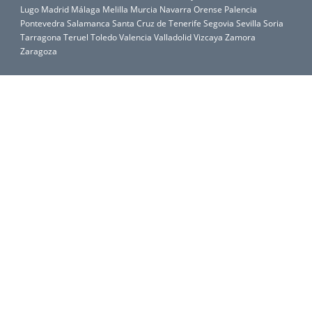
Lugo
Madrid
Málaga
Melilla
Murcia
Navarra
Orense
Palencia
Pontevedra
Salamanca
Santa Cruz de Tenerife
Segovia
Sevilla
Soria
Tarragona
Teruel
Toledo
Valencia
Valladolid
Vizcaya
Zamora
Zaragoza