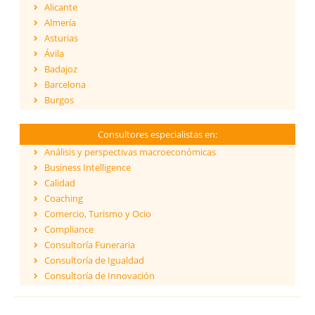
Alicante
Almería
Asturias
Ávila
Badajoz
Barcelona
Burgos
Cáceres
Cádiz
Consultores especialistas en:
Cantabria
Análisis y perspectivas macroeconómicas
Castellón
Business Intelligence
Ceuta
Calidad
Ciudad Real
Coaching
Córdoba
Comercio, Turismo y Ocio
Cuenca
Compliance
Girona
Consultoría Funeraria
Granada
Consultoría de Igualdad
Guadalajara
Consultoría de Innovación
Guipúzcoa
Dirección y Gestión
Huelva
ESG - Environmental, Social & Governance