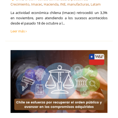
Seguros
Crecimiento
Soria
,
Imacec
,
Hacienda
,
INE
,
manufacturas
,
Latam
Talento, Recursos Humanos y selección de personal
Tarragona
Tecnología, Software e IA
La actividad económica chilena (Imacec) retrocedió un 3,3%
Teruel
en noviembre, pero atendiendo a los sucesos acontecidos
Ventas y Comercial
Toledo
desde el pasado 18 de octubre a l...
Valencia
Leer más
Valladolid
Vizcaya
Zamora
Zaragoza