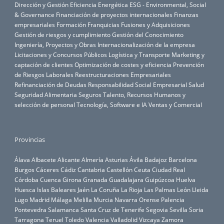
Dirección y Gestión
Eficiencia Energética
ESG - Environmental, Social
& Governance
Financiación de proyectos internacionales
Finanzas
empresariales
Formación
Franquicias
Fusiones y Adquisiciones
Gestión de riesgos y cumplimiento
Gestión del Conocimiento
Ingeniería, Proyectos y Obras
Internacionalización de la empresa
Licitaciones y Concursos Públicos
Logística y Transporte
Marketing y
captación de clientes
Optimización de costes y eficiencia
Prevención
de Riesgos Laborales
Reestructuraciones Empresariales
Refinanciación de Deudas
Responsabilidad Social Empresarial
Salud
Seguridad Alimentaria
Seguros
Talento, Recursos Humanos y
selección de personal
Tecnología, Software e IA
Ventas y Comercial
Provincias
Álava
Albacete
Alicante
Almería
Asturias
Ávila
Badajoz
Barcelona
Burgos
Cáceres
Cádiz
Cantabria
Castellón
Ceuta
Ciudad Real
Córdoba
Cuenca
Girona
Granada
Guadalajara
Guipúzcoa
Huelva
Huesca
Islas Baleares
Jaén
La Coruña
La Rioja
Las Palmas
León
Lleida
Lugo
Madrid
Málaga
Melilla
Murcia
Navarra
Orense
Palencia
Pontevedra
Salamanca
Santa Cruz de Tenerife
Segovia
Sevilla
Soria
Tarragona
Teruel
Toledo
Valencia
Valladolid
Vizcaya
Zamora