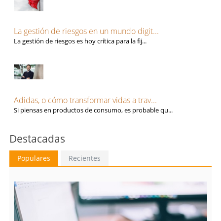
Sevilla
Seguros
Soria
Talento, Recursos Humanos y selección de personal
Tarragona
Tecnología, Software e IA
La gestión de riesgos en un mundo digit...
Teruel
Ventas y Comercial
La gestión de riesgos es hoy crítica para la fij...
Toledo
Valencia
Valladolid
Vizcaya
Zamora
Adidas, o cómo transformar vidas a trav...
Zaragoza
Si piensas en productos de consumo, es probable qu...
Destacadas
Populares
Recientes