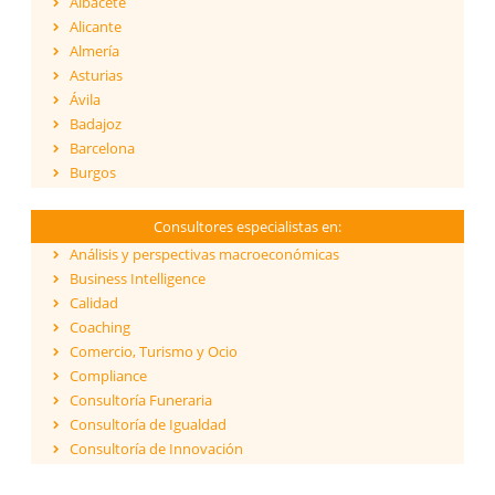
Albacete
Alicante
Almería
Asturias
Ávila
Badajoz
Barcelona
Burgos
Cáceres
Cádiz
Consultores especialistas en:
Cantabria
Análisis y perspectivas macroeconómicas
Castellón
Business Intelligence
Ceuta
Calidad
Ciudad Real
Coaching
Córdoba
Comercio, Turismo y Ocio
Cuenca
Compliance
Girona
Consultoría Funeraria
Granada
Consultoría de Igualdad
Guadalajara
Consultoría de Innovación
Guipúzcoa
Dirección y Gestión
Huelva