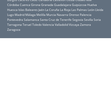
Córdoba
Cuenca
Girona
Granada
Guadalajara
Guipúzcoa
Huelva
Huesca
Islas Baleares
Jaén
La Coruña
La Rioja
Las Palmas
León
Lleida
Lugo
Madrid
Málaga
Melilla
Murcia
Navarra
Orense
Palencia
Pontevedra
Salamanca
Santa Cruz de Tenerife
Segovia
Sevilla
Soria
Tarragona
Teruel
Toledo
Valencia
Valladolid
Vizcaya
Zamora
Zaragoza