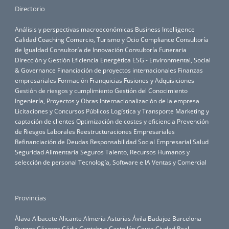
Directorio
Análisis y perspectivas macroeconómicas
Business Intelligence
Calidad
Coaching
Comercio, Turismo y Ocio
Compliance
Consultoría
de Igualdad
Consultoría de Innovación
Consultoría Funeraria
Dirección y Gestión
Eficiencia Energética
ESG - Environmental, Social
& Governance
Financiación de proyectos internacionales
Finanzas
empresariales
Formación
Franquicias
Fusiones y Adquisiciones
Gestión de riesgos y cumplimiento
Gestión del Conocimiento
Ingeniería, Proyectos y Obras
Internacionalización de la empresa
Licitaciones y Concursos Públicos
Logística y Transporte
Marketing y
captación de clientes
Optimización de costes y eficiencia
Prevención
de Riesgos Laborales
Reestructuraciones Empresariales
Refinanciación de Deudas
Responsabilidad Social Empresarial
Salud
Seguridad Alimentaria
Seguros
Talento, Recursos Humanos y
selección de personal
Tecnología, Software e IA
Ventas y Comercial
Provincias
Álava
Albacete
Alicante
Almería
Asturias
Ávila
Badajoz
Barcelona
Burgos
Cáceres
Cádiz
Cantabria
Castellón
Ceuta
Ciudad Real