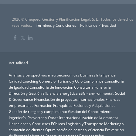
2026 © Chequeo, Gestión y Planificación Legal, S. L.. Todos los derechos
reservados.
Terminos y Condiciones
|
Política de Privacidad
𝕏
Actualidad
Análisis y perspectivas macroeconómicas
Business Intelligence
Calidad
Coaching
Comercio, Turismo y Ocio
Compliance
Consultoría
de Igualdad
Consultoría de Innovación
Consultoría Funeraria
Dirección y Gestión
Eficiencia Energética
ESG - Environmental, Social
& Governance
Financiación de proyectos internacionales
Finanzas
empresariales
Formación
Franquicias
Fusiones y Adquisiciones
Gestión de riesgos y cumplimiento
Gestión del Conocimiento
Ingeniería, Proyectos y Obras
Internacionalización de la empresa
Licitaciones y Concursos Públicos
Logística y Transporte
Marketing y
captación de clientes
Optimización de costes y eficiencia
Prevención
de Riesgos Laborales
Reestructuraciones Empresariales