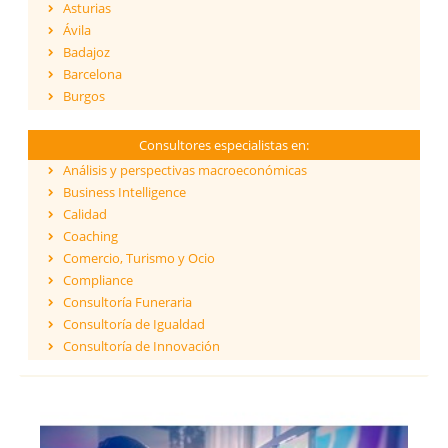
Asturias
Ávila
Badajoz
Barcelona
Burgos
Cáceres
Cádiz
Consultores especialistas en:
Cantabria
Análisis y perspectivas macroeconómicas
Castellón
Business Intelligence
Ceuta
Calidad
Ciudad Real
Coaching
Córdoba
Comercio, Turismo y Ocio
Cuenca
Compliance
Girona
Consultoría Funeraria
Granada
Consultoría de Igualdad
Guadalajara
Consultoría de Innovación
Guipúzcoa
Dirección y Gestión
Huelva
ESG - Environmental, Social & Governance
Huesca
Eficiencia Energética
Islas Baleares
Financiación de proyectos internacionales