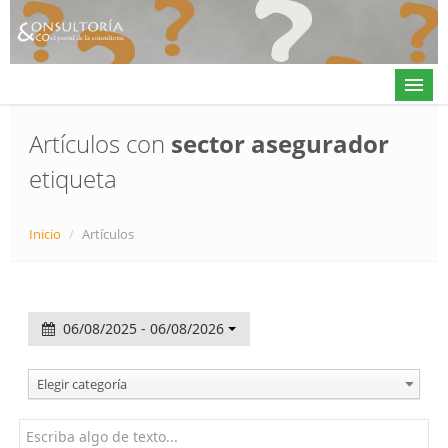
Artículos con
sector asegurador
etiqueta
Actualidad
Directorio
Inicio
/
Artículos
Alta en directorio / Log in
Contacto
06/08/2025 - 06/08/2026
𝕏
Elegir categoría