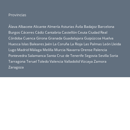
Provincias
Álava
Albacete
Alicante
Almería
Asturias
Ávila
Badajoz
Barcelona
Burgos
Cáceres
Cádiz
Cantabria
Castellón
Ceuta
Ciudad Real
Córdoba
Cuenca
Girona
Granada
Guadalajara
Guipúzcoa
Huelva
Huesca
Islas Baleares
Jaén
La Coruña
La Rioja
Las Palmas
León
Lleida
Lugo
Madrid
Málaga
Melilla
Murcia
Navarra
Orense
Palencia
Pontevedra
Salamanca
Santa Cruz de Tenerife
Segovia
Sevilla
Soria
Tarragona
Teruel
Toledo
Valencia
Valladolid
Vizcaya
Zamora
Zaragoza