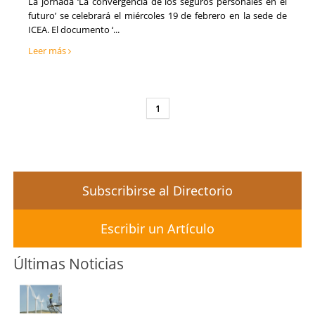
Tecnología, Software e IA
La jornada ‘La convergencia de los seguros personales en el
Teruel
futuro’ se celebrará el miércoles 19 de febrero en la sede de
Ventas y Comercial
Toledo
ICEA. El documento ‘...
Valencia
Leer más
Valladolid
Vizcaya
Zamora
Zaragoza
1
Subscribirse al Directorio
Escribir un Artículo
Últimas Noticias