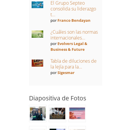
El Grupo Septeo
consolida su liderazgo
t...
por
Franco Bendayan
¿Cuáles son las normas
internacionales...
por
Evolvers Legal &
Business & Future
Tabla de diluciones de
la lejía para la...
por
Sigesmar
Diapositiva de Fotos