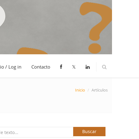
io / Log in
Contacto
𝕏
Inicio
/
Artículos
Buscar