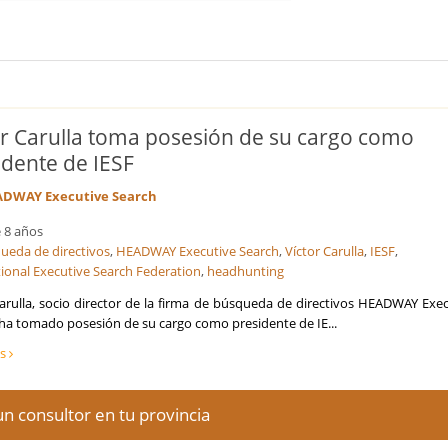
or Carulla toma posesión de su cargo como
idente de IESF
DWAY Executive Search
 8 años
ueda de directivos
,
HEADWAY Executive Search
,
Víctor Carulla
,
IESF
,
tional Executive Search Federation
,
headhunting
Carulla, socio director de la firma de búsqueda de directivos HEADWAY Exe
 ha tomado posesión de su cargo como presidente de IE...
ás
n consultor en tu provincia