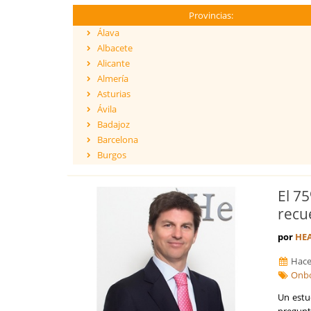
Provincias:
Álava
Albacete
Alicante
Almería
Asturias
Ávila
Badajoz
Barcelona
Burgos
Cáceres
Cádiz
El 7
Cantabria
recu
Castellón
Ceuta
por
HEA
Ciudad Real
Hace
Córdoba
Onb
Cuenca
Girona
Un estu
Granada