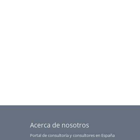
Salamanca
Santa Cruz de Tenerife
Segovia
Sevilla
Soria
Tarragona
Teruel
Toledo
Valencia
Valladolid
Vizcaya
Zamora
Zaragoza
Acerca de nosotros
Portal de consultoría y consultores en España