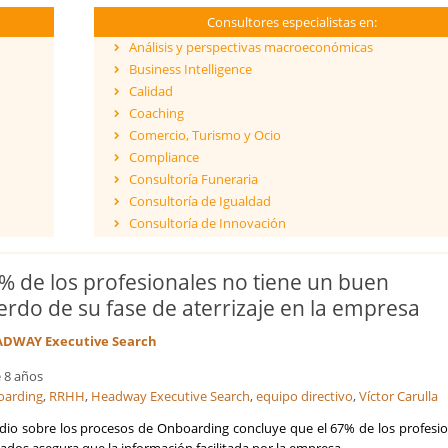
Consultores especialistas en:
Análisis y perspectivas macroeconómicas
Business Intelligence
Calidad
Coaching
Comercio, Turismo y Ocio
Compliance
Consultoría Funeraria
Consultoría de Igualdad
Consultoría de Innovación
Dirección y Gestión
ESG - Environmental, Social & Governance
5% de los profesionales no tiene un buen
Eficiencia Energética
erdo de su fase de aterrizaje en la empresa
Financiación de proyectos internacionales
Finanzas empresariales
DWAY Executive Search
Formación
 8 años
Franquicias
oarding
,
RRHH
,
Headway Executive Search
,
equipo directivo
,
Víctor Carulla
Fusiones y Adquisiciones
Gestión de riesgos y cumplimiento
dio sobre los procesos de Onboarding concluye que el 67% de los profesio
Gestión del Conocimiento