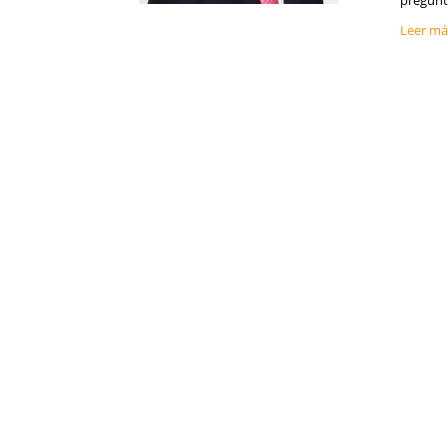
pregunta
Guadalajara
Leer m
Guipúzcoa
Huelva
Huesca
Islas Baleares
Jaén
La Coruña
La Rioja
Las Palmas
León
Lleida
Lugo
Madrid
Málaga
Melilla
Murcia
Navarra
Orense
Palencia
Pontevedra