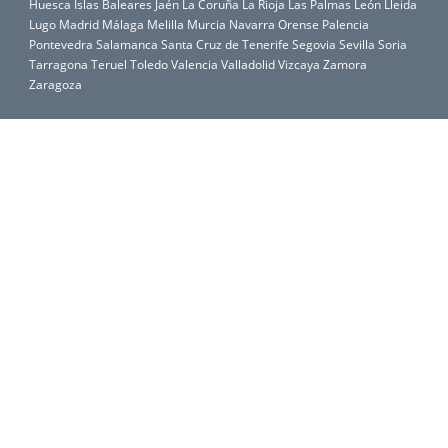
Huesca
Islas Baleares
Jaén
La Coruña
La Rioja
Las Palmas
León
Lleida
Lugo
Madrid
Málaga
Melilla
Murcia
Navarra
Orense
Palencia
Pontevedra
Salamanca
Santa Cruz de Tenerife
Segovia
Sevilla
Soria
Tarragona
Teruel
Toledo
Valencia
Valladolid
Vizcaya
Zamora
Zaragoza