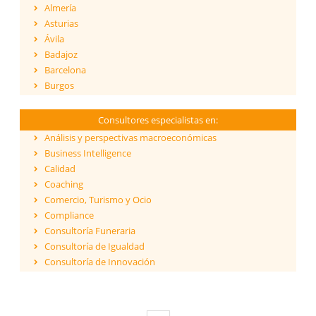
Almería
Asturias
Ávila
Badajoz
Barcelona
Burgos
Cáceres
Cádiz
Consultores especialistas en:
Cantabria
Análisis y perspectivas macroeconómicas
Castellón
Business Intelligence
Ceuta
Calidad
Ciudad Real
Coaching
Córdoba
Comercio, Turismo y Ocio
Cuenca
Compliance
Girona
Consultoría Funeraria
Granada
Consultoría de Igualdad
Guadalajara
Consultoría de Innovación
Guipúzcoa
Dirección y Gestión
Huelva
ESG - Environmental, Social & Governance
Huesca
Eficiencia Energética