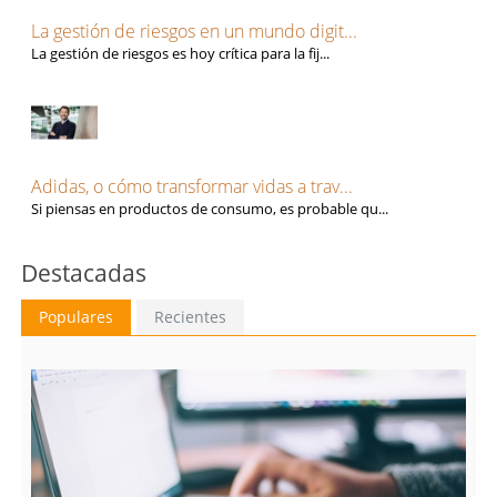
Talento, Recursos Humanos y selección de personal
Tarragona
Tecnología, Software e IA
La gestión de riesgos en un mundo digit...
Teruel
Ventas y Comercial
La gestión de riesgos es hoy crítica para la fij...
Toledo
Valencia
Valladolid
Vizcaya
Zamora
Adidas, o cómo transformar vidas a trav...
Zaragoza
Si piensas en productos de consumo, es probable qu...
Destacadas
Populares
Recientes