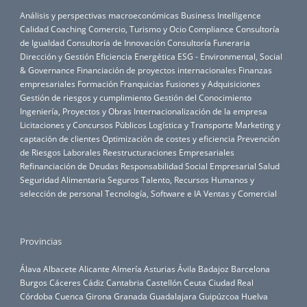
Análisis y perspectivas macroeconómicas
Business Intelligence
Calidad
Coaching
Comercio, Turismo y Ocio
Compliance
Consultoría
de Igualdad
Consultoría de Innovación
Consultoría Funeraria
Dirección y Gestión
Eficiencia Energética
ESG - Environmental, Social
& Governance
Financiación de proyectos internacionales
Finanzas
empresariales
Formación
Franquicias
Fusiones y Adquisiciones
Gestión de riesgos y cumplimiento
Gestión del Conocimiento
Ingeniería, Proyectos y Obras
Internacionalización de la empresa
Licitaciones y Concursos Públicos
Logística y Transporte
Marketing y
captación de clientes
Optimización de costes y eficiencia
Prevención
de Riesgos Laborales
Reestructuraciones Empresariales
Refinanciación de Deudas
Responsabilidad Social Empresarial
Salud
Seguridad Alimentaria
Seguros
Talento, Recursos Humanos y
selección de personal
Tecnología, Software e IA
Ventas y Comercial
Provincias
Álava
Albacete
Alicante
Almería
Asturias
Ávila
Badajoz
Barcelona
Burgos
Cáceres
Cádiz
Cantabria
Castellón
Ceuta
Ciudad Real
Córdoba
Cuenca
Girona
Granada
Guadalajara
Guipúzcoa
Huelva