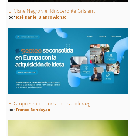
El Cisne Negro y el Rinoceronte Gris en ...
por
José Daniel Blanco Alonso
El Grupo Septeo consolida su liderazgo t...
por
Franco Bendayan