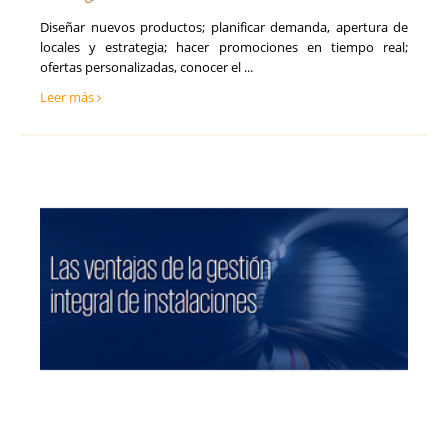
Seguros
Soria
Diseñar nuevos productos; planificar demanda, apertura de
Talento, Recursos Humanos y selección de personal
Tarragona
locales y estrategia; hacer promociones en tiempo real;
Tecnología, Software e IA
Teruel
ofertas personalizadas, conocer el ...
Ventas y Comercial
Toledo
Leer más
Valencia
Valladolid
Vizcaya
Zamora
Zaragoza