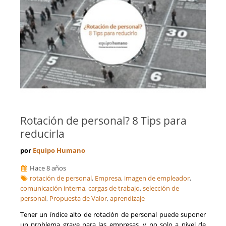
Rotación de personal? 8 Tips para
reducirla
por
Equipo Humano
Hace 8 años
rotación de personal
,
Empresa
,
imagen de empleador
,
comunicación interna
,
cargas de trabajo
,
selección de
personal
,
Propuesta de Valor
,
aprendizaje
Tener un índice alto de rotación de personal puede suponer
un problema grave para las empresas, y no solo a nivel de