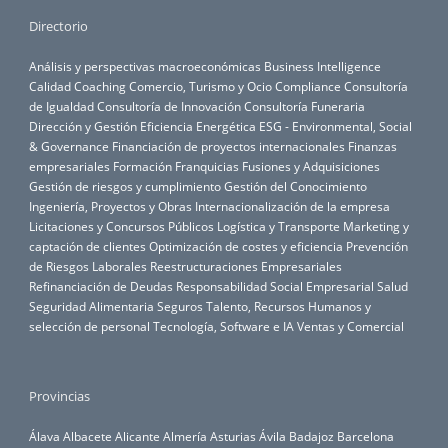
Directorio
Análisis y perspectivas macroeconómicas
Business Intelligence
Calidad
Coaching
Comercio, Turismo y Ocio
Compliance
Consultoría
de Igualdad
Consultoría de Innovación
Consultoría Funeraria
Dirección y Gestión
Eficiencia Energética
ESG - Environmental, Social
& Governance
Financiación de proyectos internacionales
Finanzas
empresariales
Formación
Franquicias
Fusiones y Adquisiciones
Gestión de riesgos y cumplimiento
Gestión del Conocimiento
Ingeniería, Proyectos y Obras
Internacionalización de la empresa
Licitaciones y Concursos Públicos
Logística y Transporte
Marketing y
captación de clientes
Optimización de costes y eficiencia
Prevención
de Riesgos Laborales
Reestructuraciones Empresariales
Refinanciación de Deudas
Responsabilidad Social Empresarial
Salud
Seguridad Alimentaria
Seguros
Talento, Recursos Humanos y
selección de personal
Tecnología, Software e IA
Ventas y Comercial
Provincias
Álava
Albacete
Alicante
Almería
Asturias
Ávila
Badajoz
Barcelona