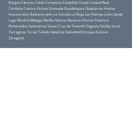
Burgos
Cáceres
Cádiz
Cantabria
Castellón
Ceuta
Ciudad Real
Córdoba
Cuenca
Girona
Granada
Guadalajara
Guipúzcoa
Huelva
Huesca
Islas Baleares
Jaén
La Coruña
La Rioja
Las Palmas
León
Lleida
Lugo
Madrid
Málaga
Melilla
Murcia
Navarra
Orense
Palencia
Pontevedra
Salamanca
Santa Cruz de Tenerife
Segovia
Sevilla
Soria
Tarragona
Teruel
Toledo
Valencia
Valladolid
Vizcaya
Zamora
Zaragoza