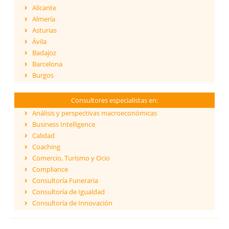
Alicante
Almería
Asturias
Ávila
Badajoz
Barcelona
Burgos
Cáceres
Cádiz
Consultores especialistas en:
Cantabria
Análisis y perspectivas macroeconómicas
Castellón
Business Intelligence
Ceuta
Calidad
Ciudad Real
Coaching
Córdoba
Comercio, Turismo y Ocio
Cuenca
Compliance
Girona
Consultoría Funeraria
Granada
Consultoría de Igualdad
Guadalajara
Consultoría de Innovación
Guipúzcoa
Dirección y Gestión
Huelva
ESG - Environmental, Social & Governance