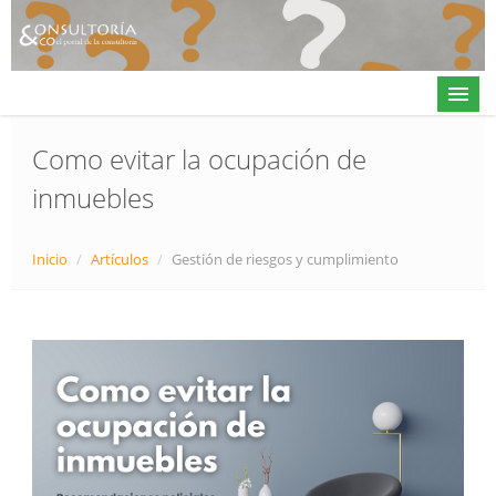
Como evitar la ocupación de
inmuebles
Actualidad
Directorio
Inicio
/
Artículos
/
Gestión de riesgos y cumplimiento
Alta en directorio / Log in
Contacto
𝕏