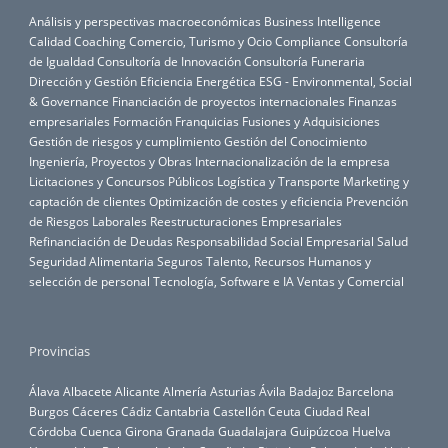
Análisis y perspectivas macroeconómicas
Business Intelligence
Calidad
Coaching
Comercio, Turismo y Ocio
Compliance
Consultoría
de Igualdad
Consultoría de Innovación
Consultoría Funeraria
Dirección y Gestión
Eficiencia Energética
ESG - Environmental, Social
& Governance
Financiación de proyectos internacionales
Finanzas
empresariales
Formación
Franquicias
Fusiones y Adquisiciones
Gestión de riesgos y cumplimiento
Gestión del Conocimiento
Ingeniería, Proyectos y Obras
Internacionalización de la empresa
Licitaciones y Concursos Públicos
Logística y Transporte
Marketing y
captación de clientes
Optimización de costes y eficiencia
Prevención
de Riesgos Laborales
Reestructuraciones Empresariales
Refinanciación de Deudas
Responsabilidad Social Empresarial
Salud
Seguridad Alimentaria
Seguros
Talento, Recursos Humanos y
selección de personal
Tecnología, Software e IA
Ventas y Comercial
Provincias
Álava
Albacete
Alicante
Almería
Asturias
Ávila
Badajoz
Barcelona
Burgos
Cáceres
Cádiz
Cantabria
Castellón
Ceuta
Ciudad Real
Córdoba
Cuenca
Girona
Granada
Guadalajara
Guipúzcoa
Huelva