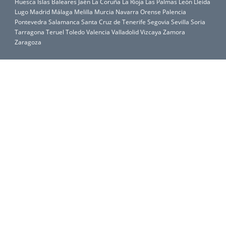
Huesca
Islas Baleares
Jaén
La Coruña
La Rioja
Las Palmas
León
Lleida
Lugo
Madrid
Málaga
Melilla
Murcia
Navarra
Orense
Palencia
Pontevedra
Salamanca
Santa Cruz de Tenerife
Segovia
Sevilla
Soria
Tarragona
Teruel
Toledo
Valencia
Valladolid
Vizcaya
Zamora
Zaragoza