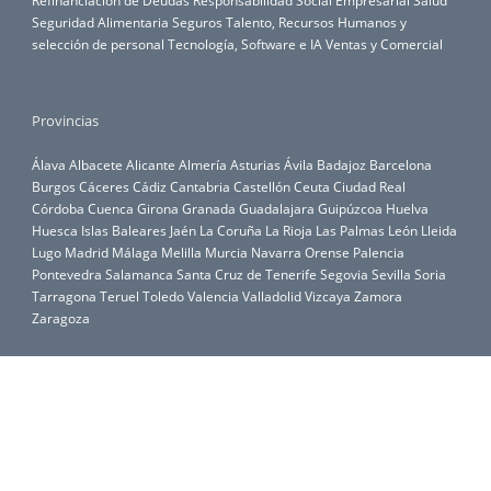
Seguridad Alimentaria
Seguros
Talento, Recursos Humanos y
selección de personal
Tecnología, Software e IA
Ventas y Comercial
Provincias
Álava
Albacete
Alicante
Almería
Asturias
Ávila
Badajoz
Barcelona
Burgos
Cáceres
Cádiz
Cantabria
Castellón
Ceuta
Ciudad Real
Córdoba
Cuenca
Girona
Granada
Guadalajara
Guipúzcoa
Huelva
Huesca
Islas Baleares
Jaén
La Coruña
La Rioja
Las Palmas
León
Lleida
Lugo
Madrid
Málaga
Melilla
Murcia
Navarra
Orense
Palencia
Pontevedra
Salamanca
Santa Cruz de Tenerife
Segovia
Sevilla
Soria
Tarragona
Teruel
Toledo
Valencia
Valladolid
Vizcaya
Zamora
Zaragoza