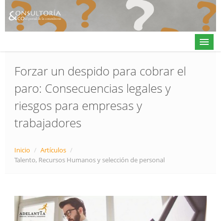
Forzar un despido para cobrar el
paro: Consecuencias legales y
Actualidad
riesgos para empresas y
Directorio
trabajadores
Alta en directorio / Log in
Contacto
Inicio
/
Artículos
/
Talento, Recursos Humanos y selección de personal
𝕏