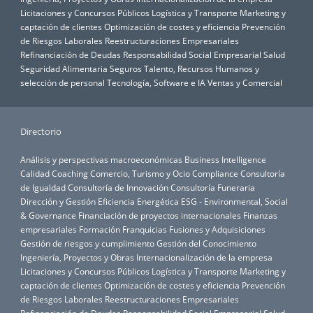
Licitaciones y Concursos Públicos
Logística y Transporte
Marketing y
captación de clientes
Optimización de costes y eficiencia
Prevención
de Riesgos Laborales
Reestructuraciones Empresariales
Refinanciación de Deudas
Responsabilidad Social Empresarial
Salud
Seguridad Alimentaria
Seguros
Talento, Recursos Humanos y
selección de personal
Tecnología, Software e IA
Ventas y Comercial
Directorio
Análisis y perspectivas macroeconómicas
Business Intelligence
Calidad
Coaching
Comercio, Turismo y Ocio
Compliance
Consultoría
de Igualdad
Consultoría de Innovación
Consultoría Funeraria
Dirección y Gestión
Eficiencia Energética
ESG - Environmental, Social
& Governance
Financiación de proyectos internacionales
Finanzas
empresariales
Formación
Franquicias
Fusiones y Adquisiciones
Gestión de riesgos y cumplimiento
Gestión del Conocimiento
Ingeniería, Proyectos y Obras
Internacionalización de la empresa
Licitaciones y Concursos Públicos
Logística y Transporte
Marketing y
captación de clientes
Optimización de costes y eficiencia
Prevención
de Riesgos Laborales
Reestructuraciones Empresariales
Refinanciación de Deudas
Responsabilidad Social Empresarial
Salud