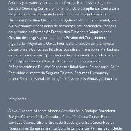
Análisis y perspectivas macroeconómicas
Business Intelligence
Calidad
Coaching
Comercio, Turismo y Ocio
Compliance
Consultoría
de Igualdad
Consultoría de Innovación
Consultoría Funeraria
Dirección y Gestión
Eficiencia Energética
ESG - Environmental, Social
& Governance
Financiación de proyectos internacionales
Finanzas
empresariales
Formación
Franquicias
Fusiones y Adquisiciones
Gestión de riesgos y cumplimiento
Gestión del Conocimiento
Ingeniería, Proyectos y Obras
Internacionalización de la empresa
Licitaciones y Concursos Públicos
Logística y Transporte
Marketing y
captación de clientes
Optimización de costes y eficiencia
Prevención
de Riesgos Laborales
Reestructuraciones Empresariales
Refinanciación de Deudas
Responsabilidad Social Empresarial
Salud
Seguridad Alimentaria
Seguros
Talento, Recursos Humanos y
selección de personal
Tecnología, Software e IA
Ventas y Comercial
Provincias
Álava
Albacete
Alicante
Almería
Asturias
Ávila
Badajoz
Barcelona
Burgos
Cáceres
Cádiz
Cantabria
Castellón
Ceuta
Ciudad Real
Córdoba
Cuenca
Girona
Granada
Guadalajara
Guipúzcoa
Huelva
Huesca
Islas Baleares
Jaén
La Coruña
La Rioja
Las Palmas
León
Lleida