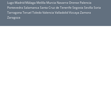
Lugo
Madrid
Málaga
Melilla
Murcia
Navarra
Orense
Palencia
Pontevedra
Salamanca
Santa Cruz de Tenerife
Segovia
Sevilla
Soria
Tarragona
Teruel
Toledo
Valencia
Valladolid
Vizcaya
Zamora
Zaragoza