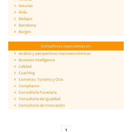
Asturias
Ávila
Badajoz
Barcelona
Burgos
Cáceres
Cádiz
Consultores especialistas en:
Cantabria
Análisis y perspectivas macroeconómicas
Castellón
Business Intelligence
Ceuta
Calidad
Ciudad Real
Coaching
Córdoba
Comercio, Turismo y Ocio
Cuenca
Compliance
Girona
Consultoría Funeraria
Granada
Consultoría de Igualdad
Guadalajara
Consultoría de Innovación
Guipúzcoa
Dirección y Gestión
Huelva
ESG - Environmental, Social & Governance
Huesca
Eficiencia Energética
Islas Baleares
1
Financiación de proyectos internacionales