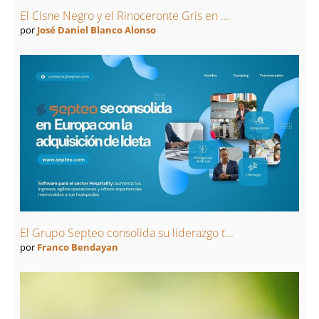
El Cisne Negro y el Rinoceronte Gris en ...
por
José Daniel Blanco Alonso
El Grupo Septeo consolida su liderazgo t...
por
Franco Bendayan