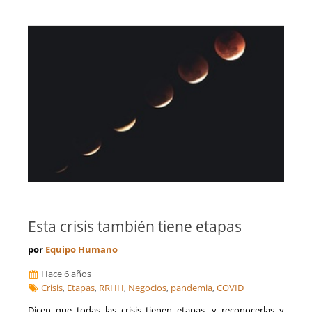
Esta crisis también tiene etapas
por
Equipo Humano
Hace 6 años
Crisis
,
Etapas
,
RRHH
,
Negocios
,
pandemia
,
COVID
Dicen que todas las crisis tienen etapas, y reconocerlas y