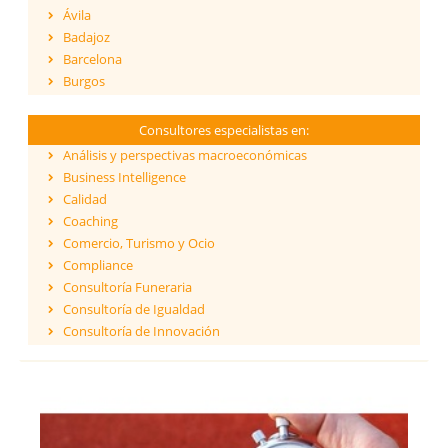
Ávila
Badajoz
Barcelona
Burgos
Cáceres
Cádiz
Consultores especialistas en:
Cantabria
Análisis y perspectivas macroeconómicas
Castellón
Business Intelligence
Ceuta
Calidad
Ciudad Real
Coaching
Córdoba
Comercio, Turismo y Ocio
Cuenca
Compliance
Girona
Consultoría Funeraria
Granada
Consultoría de Igualdad
Guadalajara
Consultoría de Innovación
Guipúzcoa
Dirección y Gestión
Huelva
ESG - Environmental, Social & Governance
Huesca
Eficiencia Energética
Islas Baleares
Financiación de proyectos internacionales
Jaén
Finanzas empresariales