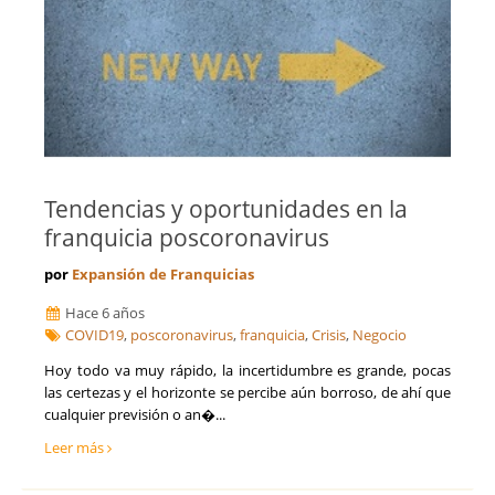
Tendencias y oportunidades en la
franquicia poscoronavirus
por
Expansión de Franquicias
Hace 6 años
COVID19
,
poscoronavirus
,
franquicia
,
Crisis
,
Negocio
Hoy todo va muy rápido, la incertidumbre es grande, pocas
las certezas y el horizonte se percibe aún borroso, de ahí que
cualquier previsión o an�...
Leer más