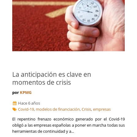
La Coruña
Formación
La Rioja
Franquicias
Las Palmas
Fusiones y Adquisiciones
León
Gestión de riesgos y cumplimiento
Lleida
Gestión del Conocimiento
Lugo
Ingeniería, Proyectos y Obras
Madrid
Internacionalización de la empresa
Málaga
Licitaciones y Concursos Públicos
Melilla
Logística y Transporte
Murcia
Marketing y captación de clientes
Navarra
Optimización de costes y eficiencia
La anticipación es clave en
Orense
Prevención de Riesgos Laborales
momentos de crisis
Palencia
Reestructuraciones Empresariales
Pontevedra
Refinanciación de Deudas
por
KPMG
Salamanca
Responsabilidad Social Empresarial
Hace 6 años
Santa Cruz de Tenerife
Salud
Covid-19
,
modelos de financiación
,
Crisis
,
empresas
Segovia
Seguridad Alimentaria
Sevilla
El repentino frenazo económico generado por el Covid-19
Seguros
Soria
obligó a las empresas españolas a poner en marcha todas sus
Talento, Recursos Humanos y selección de personal
Tarragona
herramientas de continuidad y a...
Tecnología, Software e IA
Teruel