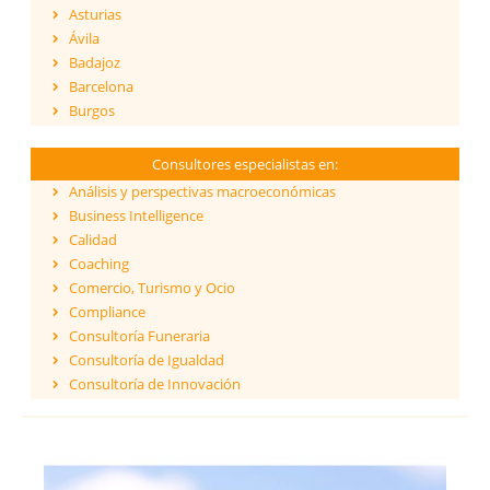
Asturias
Ávila
Badajoz
Barcelona
Burgos
Cáceres
Cádiz
Consultores especialistas en:
Cantabria
Análisis y perspectivas macroeconómicas
Castellón
Business Intelligence
Ceuta
Calidad
Ciudad Real
Coaching
Córdoba
Comercio, Turismo y Ocio
Cuenca
Compliance
Girona
Consultoría Funeraria
Granada
Consultoría de Igualdad
Guadalajara
Consultoría de Innovación
Guipúzcoa
Dirección y Gestión
Huelva
ESG - Environmental, Social & Governance
Huesca
Eficiencia Energética
Islas Baleares
Financiación de proyectos internacionales