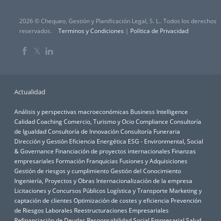
2026 © Chequeo, Gestión y Planificación Legal, S. L.. Todos los derechos
reservados.
Terminos y Condiciones
|
Política de Privacidad
𝕏
Actualidad
Análisis y perspectivas macroeconómicas
Business Intelligence
Calidad
Coaching
Comercio, Turismo y Ocio
Compliance
Consultoría
de Igualdad
Consultoría de Innovación
Consultoría Funeraria
Dirección y Gestión
Eficiencia Energética
ESG - Environmental, Social
& Governance
Financiación de proyectos internacionales
Finanzas
empresariales
Formación
Franquicias
Fusiones y Adquisiciones
Gestión de riesgos y cumplimiento
Gestión del Conocimiento
Ingeniería, Proyectos y Obras
Internacionalización de la empresa
Licitaciones y Concursos Públicos
Logística y Transporte
Marketing y
captación de clientes
Optimización de costes y eficiencia
Prevención
de Riesgos Laborales
Reestructuraciones Empresariales
Refinanciación de Deudas
Responsabilidad Social Empresarial
Salud