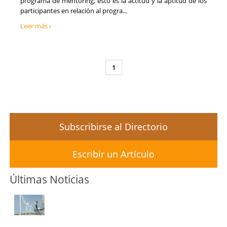
programa de mentoring; esto es la actitud y la aptitud de los
Tecnología, Software e IA
Teruel
participantes en relación al progra...
Ventas y Comercial
Toledo
Leer más
Valencia
Valladolid
Vizcaya
Zamora
1
Zaragoza
Subscribirse al Directorio
Escribir un Artículo
Últimas Noticias