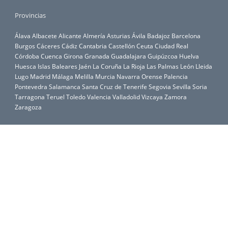
Provincias
Álava
Albacete
Alicante
Almería
Asturias
Ávila
Badajoz
Barcelona
Burgos
Cáceres
Cádiz
Cantabria
Castellón
Ceuta
Ciudad Real
Córdoba
Cuenca
Girona
Granada
Guadalajara
Guipúzcoa
Huelva
Huesca
Islas Baleares
Jaén
La Coruña
La Rioja
Las Palmas
León
Lleida
Lugo
Madrid
Málaga
Melilla
Murcia
Navarra
Orense
Palencia
Pontevedra
Salamanca
Santa Cruz de Tenerife
Segovia
Sevilla
Soria
Tarragona
Teruel
Toledo
Valencia
Valladolid
Vizcaya
Zamora
Zaragoza