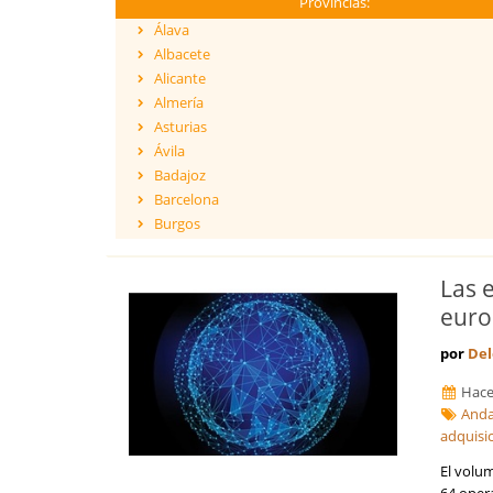
Provincias:
Álava
Albacete
Alicante
Almería
Asturias
Ávila
Badajoz
Barcelona
Burgos
Cáceres
Cádiz
Las 
Cantabria
euro
Castellón
Ceuta
por
Del
Ciudad Real
Hace
Córdoba
Anda
Cuenca
adquisi
Girona
Granada
El volu
Guadalajara