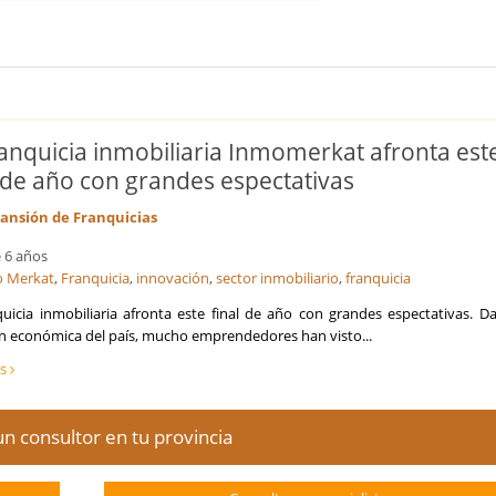
ranquicia inmobiliaria Inmomerkat afronta est
l de año con grandes espectativas
ansión de Franquicias
 6 años
 Merkat
,
Franquicia
,
innovación
,
sector inmobiliario
,
franquicia
quicia inmobiliaria afronta este final de año con grandes espectativas. D
ón económica del país, mucho emprendedores han visto...
ás
n consultor en tu provincia