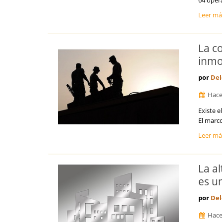
64 opera
Guipúzcoa
Leer m
Huelva
Huesca
Islas Baleares
La c
Jaén
inmo
La Coruña
La Rioja
por
Del
Las Palmas
Hace
León
Lleida
Existe e
Lugo
El marc
Madrid
Leer m
Málaga
Melilla
Murcia
La al
Navarra
es u
Orense
Palencia
por
Del
Pontevedra
Hace
Salamanca