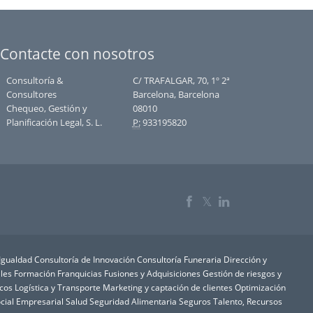
Contacte con nosotros
Consultoría &
C/ TRAFALGAR, 70, 1º 2ª
Consultores
Barcelona, Barcelona
Chequeo, Gestión y
08010
Planificación Legal, S. L.
P:
933195820
𝕏
 Igualdad
Consultoría de Innovación
Consultoría Funeraria
Dirección y
les
Formación
Franquicias
Fusiones y Adquisiciones
Gestión de riesgos y
icos
Logística y Transporte
Marketing y captación de clientes
Optimización
cial Empresarial
Salud
Seguridad Alimentaria
Seguros
Talento, Recursos