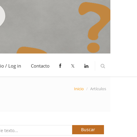
io / Log in
Contacto
𝕏
Inicio
/
Artículos
Buscar