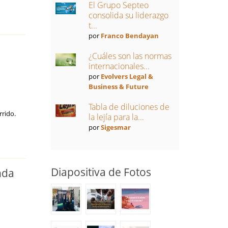
El Grupo Septeo
consolida su liderazgo
t...
por
Franco Bendayan
¿Cuáles son las normas
internacionales...
por
Evolvers Legal &
Business & Future
Tabla de diluciones de
rrido.
la lejía para la...
por
Sigesmar
Diapositiva de Fotos
nda