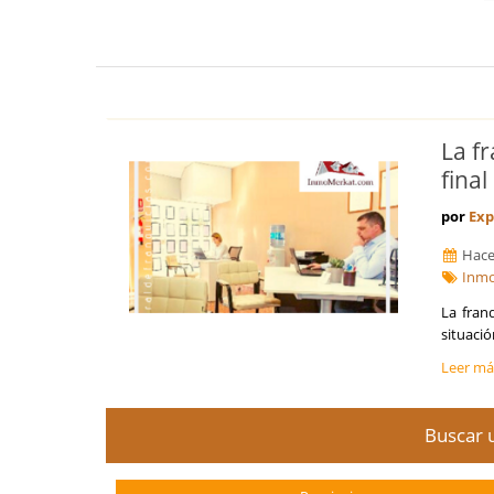
La f
fina
por
Exp
Hace
Inmo
La fran
situaci
Leer m
Buscar u