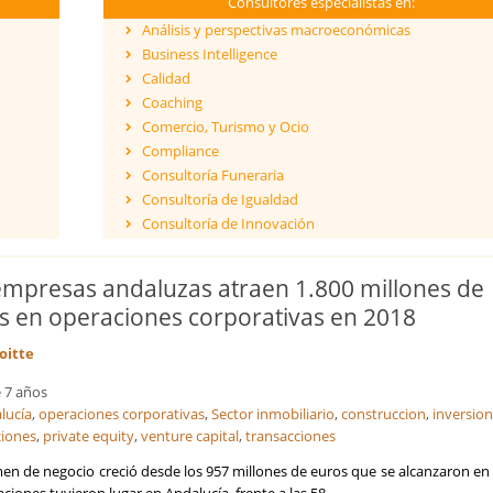
Consultores especialistas en:
Análisis y perspectivas macroeconómicas
Business Intelligence
Calidad
Coaching
Comercio, Turismo y Ocio
Compliance
Consultoría Funeraria
Consultoría de Igualdad
Consultoría de Innovación
Dirección y Gestión
ESG - Environmental, Social & Governance
empresas andaluzas atraen 1.800 millones de
Eficiencia Energética
s en operaciones corporativas en 2018
Financiación de proyectos internacionales
Finanzas empresariales
oitte
Formación
 7 años
Franquicias
lucía
,
operaciones corporativas
,
Sector inmobiliario
,
construccion
,
inversio
Fusiones y Adquisiciones
ciones
,
private equity
,
venture capital
,
transacciones
Gestión de riesgos y cumplimiento
Gestión del Conocimiento
men de negocio creció desde los 957 millones de euros que se alcanzaron en
Ingeniería, Proyectos y Obras