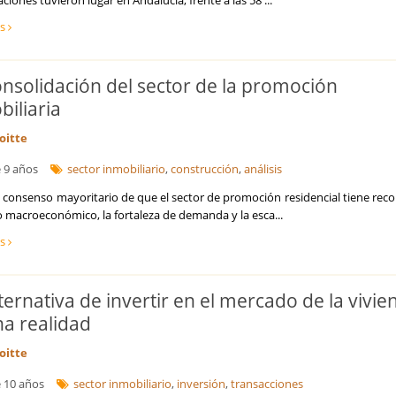
ciones tuvieron lugar en Andalucía, frente a las 58 ...
Internacionalización de la empresa
ás
Licitaciones y Concursos Públicos
Logística y Transporte
Marketing y captación de clientes
onsolidación del sector de la promoción
Optimización de costes y eficiencia
biliaria
Prevención de Riesgos Laborales
Reestructuraciones Empresariales
oitte
Refinanciación de Deudas
 9 años
sector inmobiliario
,
construcción
,
análisis
Responsabilidad Social Empresarial
Salud
l consenso mayoritario de que el sector de promoción residencial tiene reco
Seguridad Alimentaria
o macroeconómico, la fortaleza de demanda y la esca...
Seguros
ás
Talento, Recursos Humanos y selección de personal
Tecnología, Software e IA
Ventas y Comercial
ternativa de invertir en el mercado de la vivie
na realidad
oitte
 10 años
sector inmobiliario
,
inversión
,
transacciones