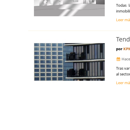
Santa Cruz de Tenerife
Todas l
Segovia
inmobili
Sevilla
Leer m
Soria
Tarragona
Teruel
Tend
Toledo
Valencia
por
KP
Valladolid
Hace
Vizcaya
Zamora
Tras var
Zaragoza
al secto
Leer m