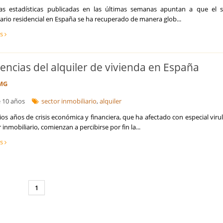
as estadísticas publicadas en las últimas semanas apuntan a que el s
ario residencial en España se ha recuperado de manera glob...
ás
encias del alquiler de vivienda en España
MG
 10 años
sector inmobiliario
,
alquiler
ios años de crisis económica y financiera, que ha afectado con especial viru
r inmobiliario, comienzan a percibirse por fin la...
ás
1