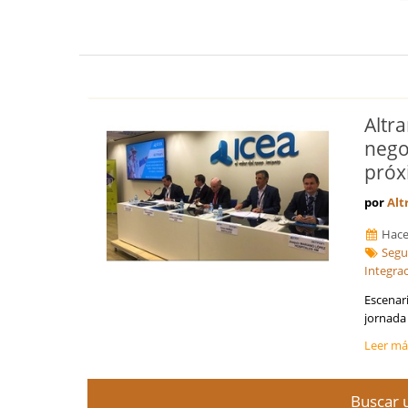
Altr
nego
próx
por
Alt
Hace
Segu
Integrac
Escenar
jornada 
Leer m
Buscar u