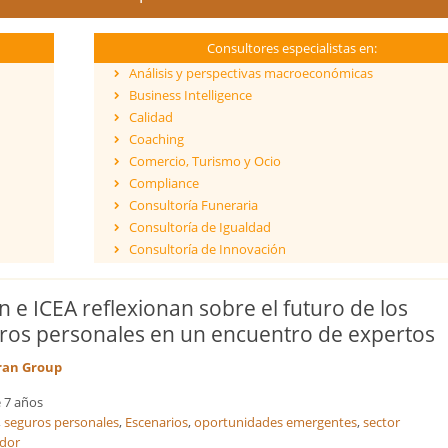
Consultores especialistas en:
Análisis y perspectivas macroeconómicas
Business Intelligence
Calidad
Coaching
Comercio, Turismo y Ocio
Compliance
Consultoría Funeraria
Consultoría de Igualdad
Consultoría de Innovación
Dirección y Gestión
ESG - Environmental, Social & Governance
n e ICEA reflexionan sobre el futuro de los
Eficiencia Energética
ros personales en un encuentro de expertos
Financiación de proyectos internacionales
Finanzas empresariales
ran Group
Formación
 7 años
Franquicias
,
seguros personales
,
Escenarios
,
oportunidades emergentes
,
sector
Fusiones y Adquisiciones
dor
Gestión de riesgos y cumplimiento