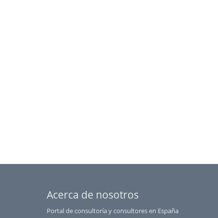
Pontevedra
Salamanca
Santa Cruz de Tenerife
Segovia
Sevilla
Soria
Tarragona
Teruel
Toledo
Valencia
Valladolid
Vizcaya
Zamora
Zaragoza
Acerca de nosotros
Portal de consultoría y consultores en España