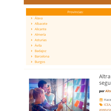
Provincias:
Álava
Albacete
Alicante
Almería
Asturias
Ávila
Badajoz
Barcelona
Burgos
Cáceres
Cádiz
Altra
Cantabria
segu
Castellón
Ceuta
por
Alt
Ciudad Real
Hace
Córdoba
ICEA
Cuenca
asegura
Girona