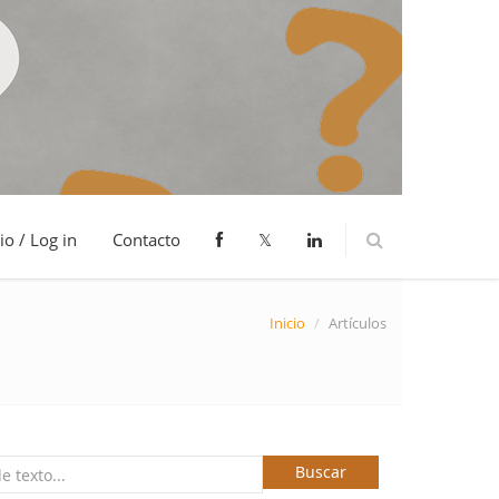
io / Log in
Contacto
𝕏
Inicio
/
Artículos
Buscar