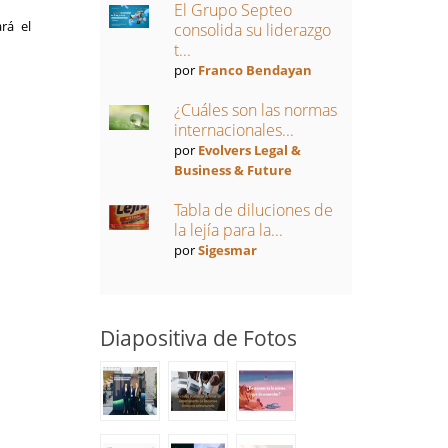
El Grupo Septeo
rá el
consolida su liderazgo
t...
por
Franco Bendayan
¿Cuáles son las normas
internacionales...
por
Evolvers Legal &
Business & Future
Tabla de diluciones de
la lejía para la...
por
Sigesmar
Diapositiva de Fotos