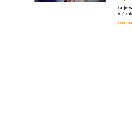
Granada
La jorn
Guadalajara
miércole
Guipúzcoa
Leer m
Huelva
Huesca
Islas Baleares
Jaén
La Coruña
La Rioja
Las Palmas
León
Lleida
Lugo
Madrid
Málaga
Melilla
Murcia
Navarra
Orense
Palencia