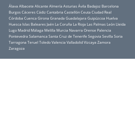
Álava
Albacete
Alicante
Almería
Asturias
Ávila
Badajoz
Barcelona
Burgos
Cáceres
Cádiz
Cantabria
Castellón
Ceuta
Ciudad Real
Córdoba
Cuenca
Girona
Granada
Guadalajara
Guipúzcoa
Huelva
Huesca
Islas Baleares
Jaén
La Coruña
La Rioja
Las Palmas
León
Lleida
Lugo
Madrid
Málaga
Melilla
Murcia
Navarra
Orense
Palencia
Pontevedra
Salamanca
Santa Cruz de Tenerife
Segovia
Sevilla
Soria
Tarragona
Teruel
Toledo
Valencia
Valladolid
Vizcaya
Zamora
Zaragoza