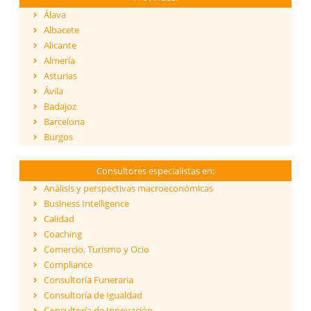
Álava
Albacete
Alicante
Almería
Asturias
Ávila
Badajoz
Barcelona
Burgos
Cáceres
Cádiz
Consultores especialistas en:
Cantabria
Análisis y perspectivas macroeconómicas
Castellón
Business Intelligence
Ceuta
Calidad
Ciudad Real
Coaching
Córdoba
Comercio, Turismo y Ocio
Cuenca
Compliance
Girona
Consultoría Funeraria
Granada
Consultoría de Igualdad
Guadalajara
Consultoría de Innovación