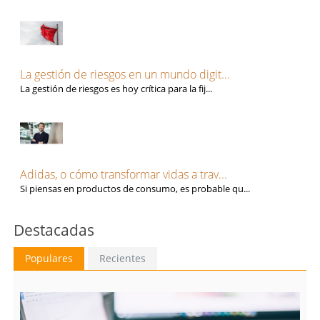
Santa Cruz de Tenerife
Salud
Segovia
Seguridad Alimentaria
Sevilla
Seguros
Soria
Talento, Recursos Humanos y selección de personal
Tarragona
Tecnología, Software e IA
La gestión de riesgos en un mundo digit...
Teruel
Ventas y Comercial
La gestión de riesgos es hoy crítica para la fij...
Toledo
Valencia
Valladolid
Vizcaya
Zamora
Adidas, o cómo transformar vidas a trav...
Zaragoza
Si piensas en productos de consumo, es probable qu...
Destacadas
Populares
Recientes