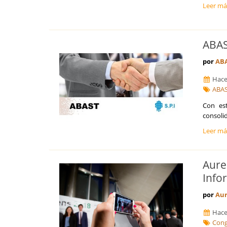
Leer m
Segovia
Sevilla
Soria
ABAS
Tarragona
Teruel
por
AB
Toledo
Valencia
Hace
Valladolid
ABA
Vizcaya
Con est
Zamora
consoli
Zaragoza
Leer m
Aure
Info
por
Au
Hace
Cong