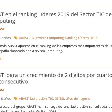
T en el ranking Líderes 2019 del Sector TIC de
puting
AST
 7 años
ABAST
,
TIC
,
revista Computing
,
Ranking Líderes 2019
más ABAST aparece en el ranking de las empresas más importantes del s
España elaborado por la revista Computing.
ás
T logra un crecimiento de 2 dígitos por cuart
consecutivo
AST
 8 años
ABAST
,
facturación
,
TIC
,
ONTSI
,
cifras de negocio
resas del grupo ABAST han conseguido una facturación consolidada de
 de Euros en el pasado año fiscal 2018.