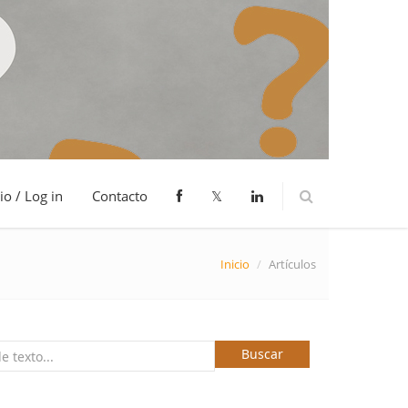
io / Log in
Contacto
𝕏
Inicio
/
Artículos
Buscar