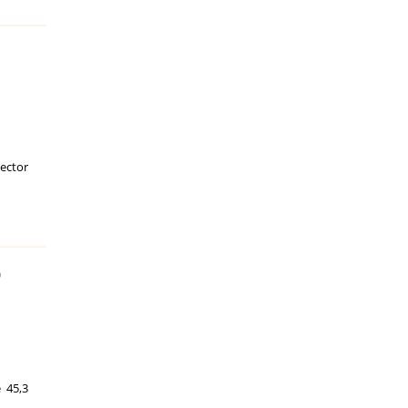
ector
o
 45,3