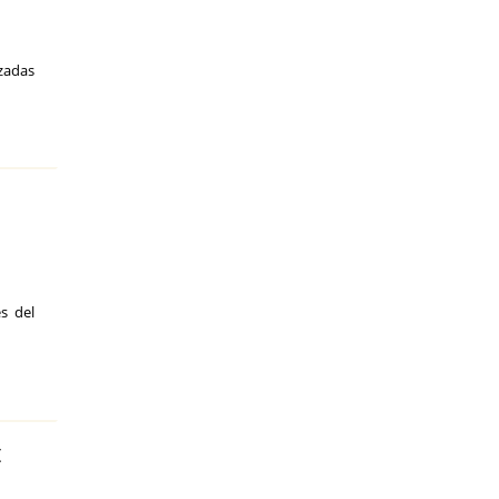
zadas
s del
t