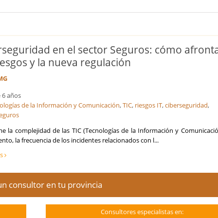
rseguridad en el sector Seguros: cómo afront
riesgos y la nueva regulación
MG
 6 años
ologías de la Información y Comunicación
,
TIC
,
riesgos IT
,
ciberseguridad
,
seguros
e la complejidad de las TIC (Tecnologías de la Información y Comunicació
to, la frecuencia de los incidentes relacionados con l...
ás
n consultor en tu provincia
Consultores especialistas en: