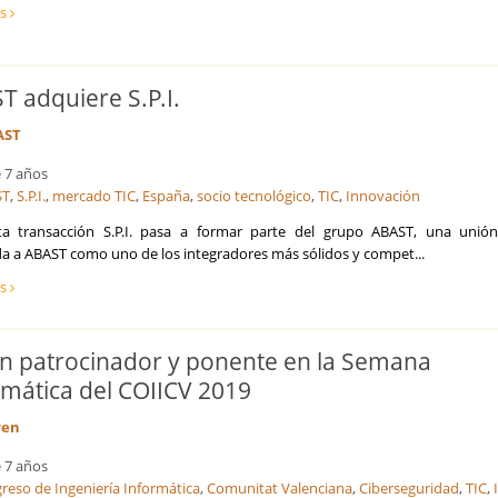
ás
T adquiere S.P.I.
AST
 7 años
ST
,
S.P.I.
,
mercado TIC
,
España
,
socio tecnológico
,
TIC
,
Innovación
a transacción S.P.I. pasa a formar parte del grupo ABAST, una unió
da a ABAST como uno de los integradores más sólidos y compet...
ás
n patrocinador y ponente en la Semana
rmática del COIICV 2019
ren
 7 años
reso de Ingeniería Informática
,
Comunitat Valenciana
,
Ciberseguridad
,
TIC
,