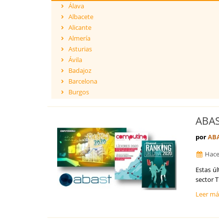
Álava
Albacete
Alicante
Almería
Asturias
Ávila
Badajoz
Barcelona
Burgos
Cáceres
Cádiz
ABAS
Cantabria
Castellón
por
AB
Ceuta
Hace
Ciudad Real
Córdoba
Estas ú
Cuenca
sector T
Girona
Leer m
Granada
Guadalajara