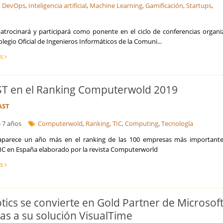
,
DevOps
,
Inteligencia artificial
,
Machine Learning
,
Gamificación
,
Startups
,
atrocinará y participará como ponente en el ciclo de conferencias organi
olegio Oficial de Ingenieros Informáticos de la Comuni...
ás
T en el Ranking Computerwold 2019
AST
 7 años
Computerwold
,
Ranking
,
TIC
,
Computing
,
Tecnología
parece un año más en el ranking de las 100 empresas más importante
TIC en España elaborado por la revista Computerworld
ás
tics se convierte en Gold Partner de Microsof
ias a su solución VisualTime