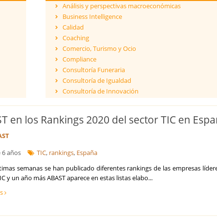
Análisis y perspectivas macroeconómicas
Business Intelligence
Calidad
Coaching
Comercio, Turismo y Ocio
Compliance
Consultoría Funeraria
Consultoría de Igualdad
Consultoría de Innovación
Dirección y Gestión
ESG - Environmental, Social & Governance
T en los Rankings 2020 del sector TIC en Esp
Eficiencia Energética
Financiación de proyectos internacionales
AST
Finanzas empresariales
 6 años
TIC
,
rankings
,
España
Formación
Franquicias
ltimas semanas se han publicado diferentes rankings de las empresas líder
Fusiones y Adquisiciones
IC y un año más ABAST aparece en estas listas elabo...
Gestión de riesgos y cumplimiento
ás
Gestión del Conocimiento
Ingeniería, Proyectos y Obras