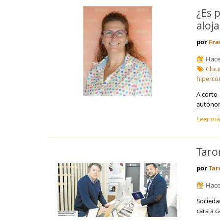
Guipúzcoa
¿Es 
Huelva
aloj
Huesca
Islas Baleares
por
Fra
Jaén
La Coruña
Hace
La Rioja
Clou
Las Palmas
hiperco
León
A corto 
Lleida
autónomo
Lugo
Leer m
Madrid
Málaga
Melilla
Taro
Murcia
Navarra
por
Tar
Orense
Hace
Palencia
Pontevedra
Sociedad
Salamanca
cara a c
Santa Cruz de Tenerife