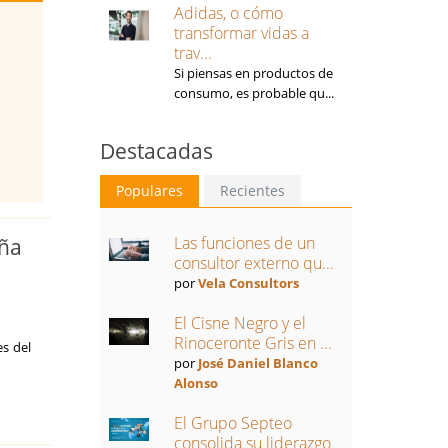
Adidas, o cómo
transformar vidas a
trav...
Si piensas en productos de
consumo, es probable qu...
Destacadas
Populares
Recientes
Las funciones de un
aña
consultor externo qu...
por
Vela Consultors
El Cisne Negro y el
Rinoceronte Gris en ...
es del
por
José Daniel Blanco
Alonso
El Grupo Septeo
consolida su liderazgo