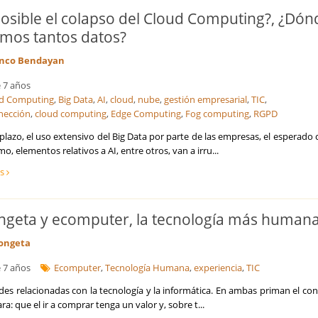
Internacionalización de la empresa
posible el colapso del Cloud Computing?, ¿Dón
Licitaciones y Concursos Públicos
amos tantos datos?
Logística y Transporte
Marketing y captación de clientes
nco Bendayan
Optimización de costes y eficiencia
Prevención de Riesgos Laborales
 7 años
Reestructuraciones Empresariales
d Computing
,
Big Data
,
AI
,
cloud
,
nube
,
gestión empresarial
,
TIC
,
Refinanciación de Deudas
nección
,
cloud computing
,
Edge Computing
,
Fog computing
,
RGPD
Responsabilidad Social Empresarial
plazo, el uso extensivo del Big Data por parte de las empresas, el esperado
Salud
, elementos relativos a AI, entre otros, van a irru...
Seguridad Alimentaria
ás
Seguros
Talento, Recursos Humanos y selección de personal
Tecnología, Software e IA
ngeta y ecomputer, la tecnología más human
Ventas y Comercial
ongeta
 7 años
Ecomputer
,
Tecnología Humana
,
experiencia
,
TIC
es relacionadas con la tecnología y la informática. En ambas priman el co
ara: que el ir a comprar tenga un valor y, sobre t...