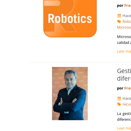
por
Fra
Hace
Robo
Microso
Microso
calidad
Leer m
Gest
dife
por
Fra
Hace
recu
La gest
diferenc
Leer m