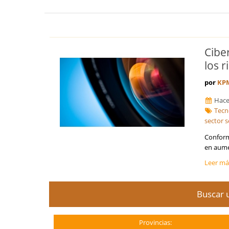
Cibe
los 
por
KP
Hace
Tecn
sector 
Conform
en aumen
Leer m
Buscar u
Provincias: