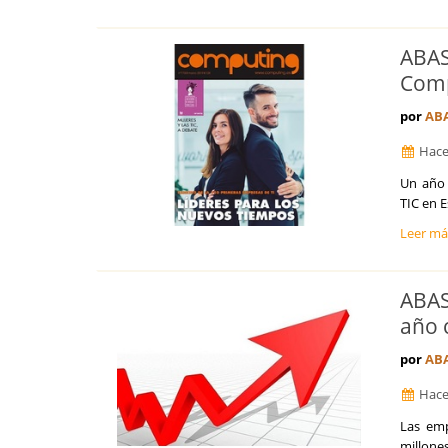
ABAS
Com
por
AB
Hace
Un año 
TIC en 
Leer m
ABAS
año 
por
AB
Hace
Las emp
millones