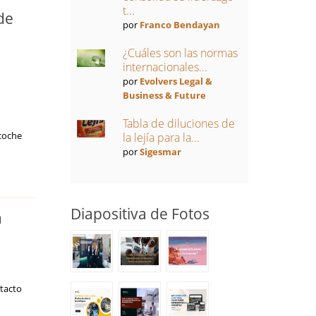
t...
de
por
Franco Bendayan
¿Cuáles son las normas
internacionales...
por
Evolvers Legal &
Business & Future
Tabla de diluciones de
 coche
la lejía para la...
por
Sigesmar
Diapositiva de Fotos
a
ntacto