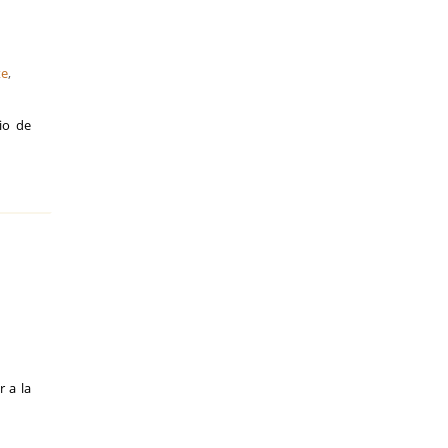
te
,
io de
 a la