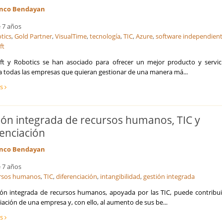
nco Bendayan
 7 años
tics
,
Gold Partner
,
VisualTime
,
tecnología
,
TIC
,
Azure
,
software independien
ft
ft y Robotics se han asociado para ofrecer un mejor producto y servic
 a todas las empresas que quieran gestionar de una manera má...
ás
ión integrada de recursos humanos, TIC y
renciación
nco Bendayan
 7 años
rsos humanos
,
TIC
,
diferenciación
,
intangibilidad
,
gestión integrada
ión integrada de recursos humanos, apoyada por las TIC, puede contribuir
iación de una empresa y, con ello, al aumento de sus be...
ás