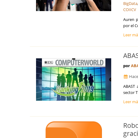
BigData
COIICV
Auren p
por el C
Leer m
ABAS
por
AB
Hace
ABAST a
sector 
Leer m
Robo
grac