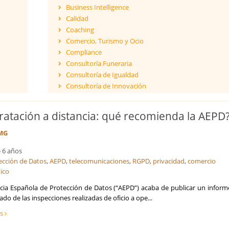
Business Intelligence
Calidad
Coaching
Comercio, Turismo y Ocio
Compliance
Consultoría Funeraria
Consultoría de Igualdad
Consultoría de Innovación
Dirección y Gestión
ESG - Environmental, Social & Governance
ratación a distancia: qué recomienda la AEPD
Eficiencia Energética
Financiación de proyectos internacionales
MG
Finanzas empresariales
 6 años
Formación
ección de Datos
,
AEPD
,
telecomunicaciones
,
RGPD
,
privacidad
,
comercio
Franquicias
nico
Fusiones y Adquisiciones
Gestión de riesgos y cumplimiento
cia Española de Protección de Datos (“AEPD”) acaba de publicar un inform
tado de las inspecciones realizadas de oficio a ope...
Gestión del Conocimiento
Ingeniería, Proyectos y Obras
ás
Internacionalización de la empresa