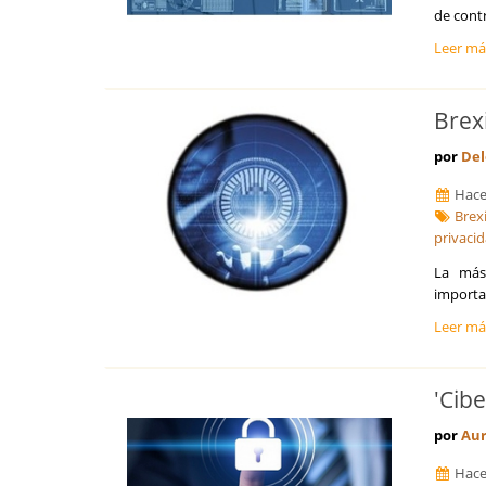
de contr
Leer m
Brex
por
Del
Hace
Brex
privaci
La más
importa
Leer m
'Cib
por
Au
Hace