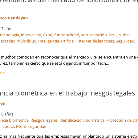
9
nco Bendayan
 7 años
Tecnología
,
innovacion
,
Ekon
,
funcionalidad
,
verticalización
,
PNL
,
Nubes
nectadas
,
multicloud
,
Inteligencia Artificial
,
Internet de las cosas
,
Seguridad
,
muchos coincidan en reconocer que el mercado ERP se encuentra en una 
ez, también es cierto que se está dejando influir por tecn...
ás
ancia biométrica en el trabajo: riesgos legales
ren
 8 años
lancia biométrica
,
Riesgos legales
,
identificación biométrica
,
Protección de Da
 laboral
,
RGPD
,
seguridad
z es más frecuente que las empresas hayan implantado un sistema electr