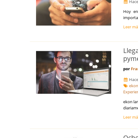
Hace
Hoy en 
importa
Leer m
Lleg
pyme
por
Fra
Hace
eko
Experie
ekon la
diariam
Leer m
Ocho