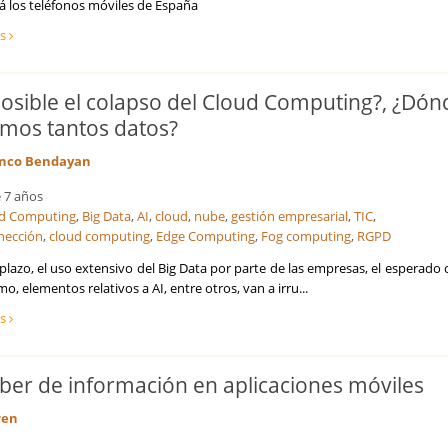
rá los teléfonos móviles de España
ás
posible el colapso del Cloud Computing?, ¿Dón
amos tantos datos?
nco Bendayan
 7 años
d Computing
,
Big Data
,
AI
,
cloud
,
nube
,
gestión empresarial
,
TIC
,
nección
,
cloud computing
,
Edge Computing
,
Fog computing
,
RGPD
plazo, el uso extensivo del Big Data por parte de las empresas, el esperado
, elementos relativos a AI, entre otros, van a irru...
ás
eber de información en aplicaciones móviles
ren