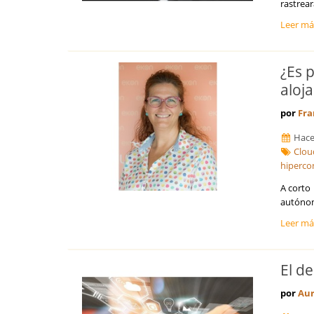
rastrea
Sevilla
Leer m
Soria
Tarragona
Teruel
¿Es 
Toledo
aloj
Valencia
Valladolid
por
Fra
Vizcaya
Zamora
Hace
Clou
Zaragoza
hiperco
A corto 
autónomo
Leer m
El d
por
Au