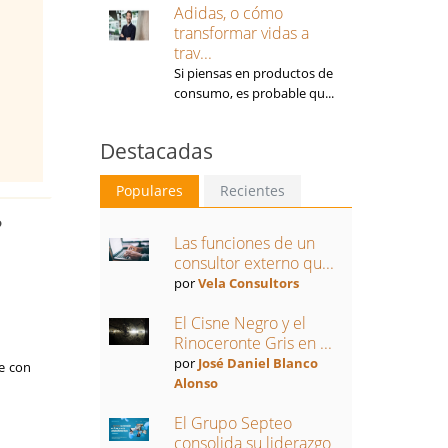
Adidas, o cómo
transformar vidas a
trav...
Si piensas en productos de
consumo, es probable qu...
Destacadas
Populares
Recientes
?
Las funciones de un
consultor externo qu...
por
Vela Consultors
El Cisne Negro y el
Rinoceronte Gris en ...
por
José Daniel Blanco
e con
Alonso
El Grupo Septeo
consolida su liderazgo