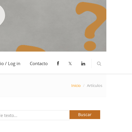
io / Log in
Contacto
𝕏
Inicio
/
Artículos
Buscar