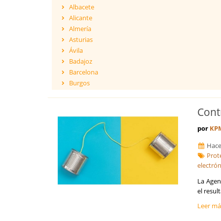
Albacete
Alicante
Almería
Asturias
Ávila
Badajoz
Barcelona
Burgos
Cáceres
Cádiz
Cont
Cantabria
Castellón
por
KP
Ceuta
Hace
Ciudad Real
Prot
Córdoba
electró
Cuenca
Girona
La Agen
el resul
Granada
Guadalajara
Leer m
Guipúzcoa