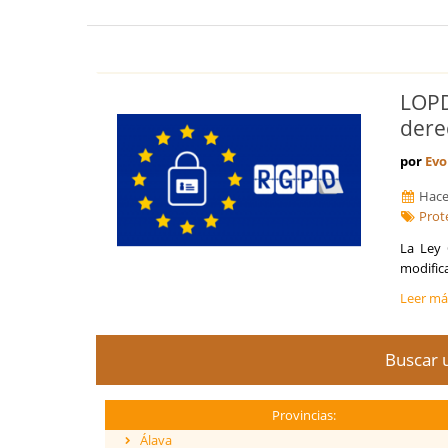
LOPD
dere
por
Evo
Hace
Prot
La Ley 
modifica
Leer m
Buscar u
Provincias:
Álava