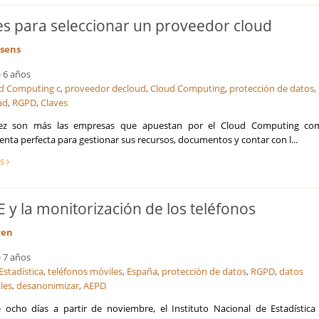
Licitaciones y Concursos Públicos
Logística y Transporte
es para seleccionar un proveedor cloud
Marketing y captación de clientes
sens
Optimización de costes y eficiencia
Prevención de Riesgos Laborales
 6 años
Reestructuraciones Empresariales
d Computing c
,
proveedor decloud
,
Cloud Computing
,
protección de datos
,
Refinanciación de Deudas
ad
,
RGPD
,
Claves
Responsabilidad Social Empresarial
ez son más las empresas que apuestan por el Cloud Computing co
Salud
nta perfecta para gestionar sus recursos, documentos y contar con l...
Seguridad Alimentaria
ás
Seguros
Talento, Recursos Humanos y selección de personal
Tecnología, Software e IA
E y la monitorización de los teléfonos
Ventas y Comercial
ren
 7 años
Estadística
,
teléfonos móviles
,
España
,
protección de datos
,
RGPD
,
datos
les
,
desanonimizar
,
AEPD
 ocho días a partir de noviembre, el Instituto Nacional de Estadística 