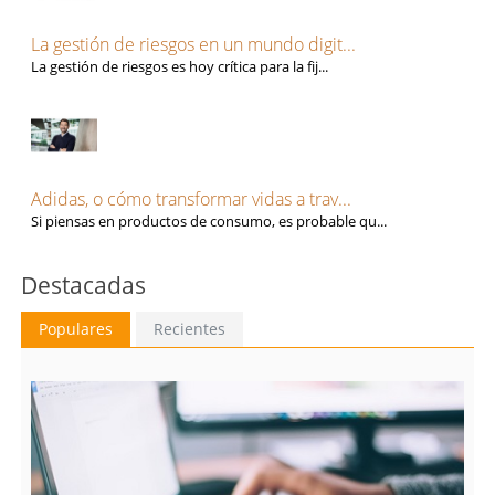
Soria
Talento, Recursos Humanos y selección de personal
Tarragona
Tecnología, Software e IA
La gestión de riesgos en un mundo digit...
Teruel
Ventas y Comercial
La gestión de riesgos es hoy crítica para la fij...
Toledo
Valencia
Valladolid
Vizcaya
Zamora
Adidas, o cómo transformar vidas a trav...
Zaragoza
Si piensas en productos de consumo, es probable qu...
Destacadas
Populares
Recientes