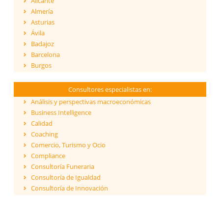
Alicante
Almería
Asturias
Ávila
Badajoz
Barcelona
Burgos
Cáceres
Cádiz
Consultores especialistas en:
Cantabria
Análisis y perspectivas macroeconómicas
Castellón
Business Intelligence
Ceuta
Calidad
Ciudad Real
Coaching
Córdoba
Comercio, Turismo y Ocio
Cuenca
Compliance
Girona
Consultoría Funeraria
Granada
Consultoría de Igualdad
Guadalajara
Consultoría de Innovación
Guipúzcoa
Dirección y Gestión
Huelva
ESG - Environmental, Social & Governance
Huesca