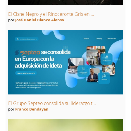
El Cisne Negro y el Rinoceronte Gris en ...
por
José Daniel Blanco Alonso
El Grupo Septeo consolida su liderazgo t...
por
Franco Bendayan