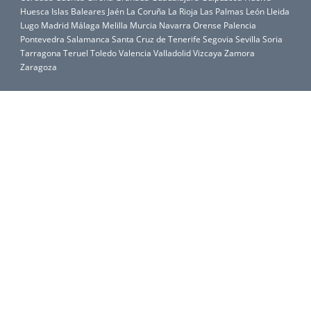
Huesca
Islas Baleares
Jaén
La Coruña
La Rioja
Las Palmas
León
Lleida
Lugo
Madrid
Málaga
Melilla
Murcia
Navarra
Orense
Palencia
Pontevedra
Salamanca
Santa Cruz de Tenerife
Segovia
Sevilla
Soria
Tarragona
Teruel
Toledo
Valencia
Valladolid
Vizcaya
Zamora
Zaragoza