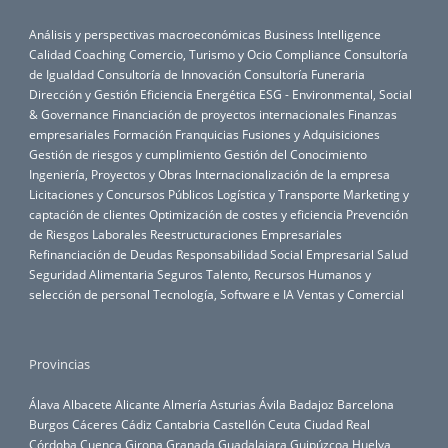
Análisis y perspectivas macroeconómicas
Business Intelligence
Calidad
Coaching
Comercio, Turismo y Ocio
Compliance
Consultoría
de Igualdad
Consultoría de Innovación
Consultoría Funeraria
Dirección y Gestión
Eficiencia Energética
ESG - Environmental, Social
& Governance
Financiación de proyectos internacionales
Finanzas
empresariales
Formación
Franquicias
Fusiones y Adquisiciones
Gestión de riesgos y cumplimiento
Gestión del Conocimiento
Ingeniería, Proyectos y Obras
Internacionalización de la empresa
Licitaciones y Concursos Públicos
Logística y Transporte
Marketing y
captación de clientes
Optimización de costes y eficiencia
Prevención
de Riesgos Laborales
Reestructuraciones Empresariales
Refinanciación de Deudas
Responsabilidad Social Empresarial
Salud
Seguridad Alimentaria
Seguros
Talento, Recursos Humanos y
selección de personal
Tecnología, Software e IA
Ventas y Comercial
Provincias
Álava
Albacete
Alicante
Almería
Asturias
Ávila
Badajoz
Barcelona
Burgos
Cáceres
Cádiz
Cantabria
Castellón
Ceuta
Ciudad Real
Córdoba
Cuenca
Girona
Granada
Guadalajara
Guipúzcoa
Huelva