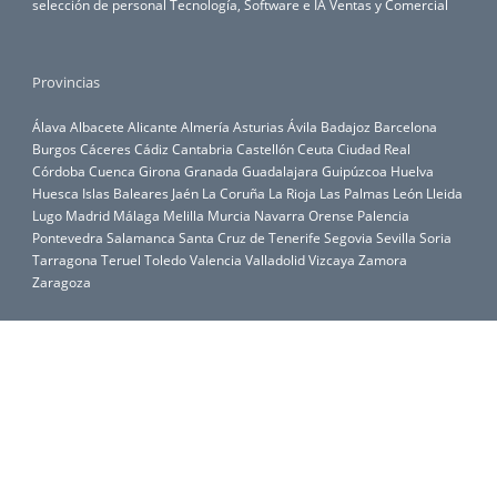
selección de personal
Tecnología, Software e IA
Ventas y Comercial
Provincias
Álava
Albacete
Alicante
Almería
Asturias
Ávila
Badajoz
Barcelona
Burgos
Cáceres
Cádiz
Cantabria
Castellón
Ceuta
Ciudad Real
Córdoba
Cuenca
Girona
Granada
Guadalajara
Guipúzcoa
Huelva
Huesca
Islas Baleares
Jaén
La Coruña
La Rioja
Las Palmas
León
Lleida
Lugo
Madrid
Málaga
Melilla
Murcia
Navarra
Orense
Palencia
Pontevedra
Salamanca
Santa Cruz de Tenerife
Segovia
Sevilla
Soria
Tarragona
Teruel
Toledo
Valencia
Valladolid
Vizcaya
Zamora
Zaragoza