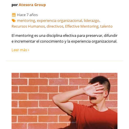
por
Atesora Group
Hace 7 años
mentoring
,
experiencia organizacional
,
liderazgo
,
Recursos Humanos
,
directivos
,
Effective Mentoring
,
talento
El mentoring es una disciplina efectiva para preservar, difundir
e incrementar el conocimiento y la experiencia organizacional.
Leer más