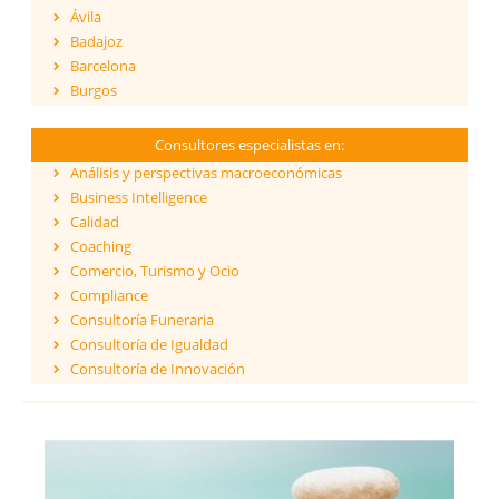
Ávila
Badajoz
Barcelona
Burgos
Cáceres
Cádiz
Consultores especialistas en:
Cantabria
Análisis y perspectivas macroeconómicas
Castellón
Business Intelligence
Ceuta
Calidad
Ciudad Real
Coaching
Córdoba
Comercio, Turismo y Ocio
Cuenca
Compliance
Girona
Consultoría Funeraria
Granada
Consultoría de Igualdad
Guadalajara
Consultoría de Innovación
Guipúzcoa
Dirección y Gestión
Huelva
ESG - Environmental, Social & Governance
Huesca
Eficiencia Energética
Islas Baleares
Financiación de proyectos internacionales
Jaén
Finanzas empresariales