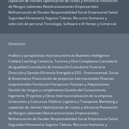
captación de clientes
Optimización de costes y eficiencia
Prevención
de Riesgos Laborales
Reestructuraciones Empresariales
Refinanciación de Deudas
Responsabilidad Social Empresarial
Salud
Seguridad Alimentaria
Seguros
Talento, Recursos Humanos y
selección de personal
Tecnología, Software e IA
Ventas y Comercial
Directorio
Análisis y perspectivas macroeconómicas
Business Intelligence
Calidad
Coaching
Comercio, Turismo y Ocio
Compliance
Consultoría
de Igualdad
Consultoría de Innovación
Consultoría Funeraria
Dirección y Gestión
Eficiencia Energética
ESG - Environmental, Social
& Governance
Financiación de proyectos internacionales
Finanzas
empresariales
Formación
Franquicias
Fusiones y Adquisiciones
Gestión de riesgos y cumplimiento
Gestión del Conocimiento
Ingeniería, Proyectos y Obras
Internacionalización de la empresa
Licitaciones y Concursos Públicos
Logística y Transporte
Marketing y
captación de clientes
Optimización de costes y eficiencia
Prevención
de Riesgos Laborales
Reestructuraciones Empresariales
Refinanciación de Deudas
Responsabilidad Social Empresarial
Salud
Seguridad Alimentaria
Seguros
Talento, Recursos Humanos y