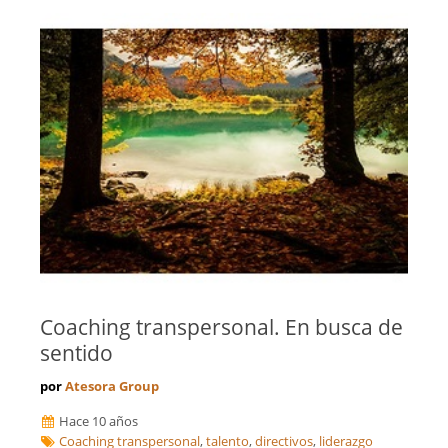
Coaching transpersonal. En busca de
sentido
por
Atesora Group
Hace 10 años
Coaching transpersonal
,
talento
,
directivos
,
liderazgo