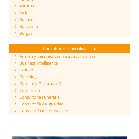
Asturias
Ávila
Badajoz
Barcelona
Burgos
Cáceres
Cádiz
Consultores especialistas en:
Cantabria
Análisis y perspectivas macroeconómicas
Castellón
Business Intelligence
Ceuta
Calidad
Ciudad Real
Coaching
Córdoba
Comercio, Turismo y Ocio
Cuenca
Compliance
Girona
Consultoría Funeraria
Granada
Consultoría de Igualdad
Guadalajara
Consultoría de Innovación
Guipúzcoa
Dirección y Gestión
Huelva
ESG - Environmental, Social & Governance
Huesca
Eficiencia Energética
Islas Baleares
Financiación de proyectos internacionales