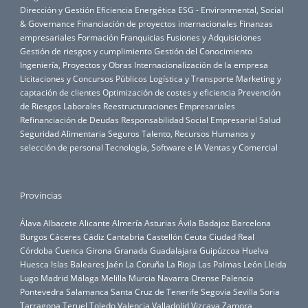
Dirección y Gestión
Eficiencia Energética
ESG - Environmental, Social
& Governance
Financiación de proyectos internacionales
Finanzas
empresariales
Formación
Franquicias
Fusiones y Adquisiciones
Gestión de riesgos y cumplimiento
Gestión del Conocimiento
Ingeniería, Proyectos y Obras
Internacionalización de la empresa
Licitaciones y Concursos Públicos
Logística y Transporte
Marketing y
captación de clientes
Optimización de costes y eficiencia
Prevención
de Riesgos Laborales
Reestructuraciones Empresariales
Refinanciación de Deudas
Responsabilidad Social Empresarial
Salud
Seguridad Alimentaria
Seguros
Talento, Recursos Humanos y
selección de personal
Tecnología, Software e IA
Ventas y Comercial
Provincias
Álava
Albacete
Alicante
Almería
Asturias
Ávila
Badajoz
Barcelona
Burgos
Cáceres
Cádiz
Cantabria
Castellón
Ceuta
Ciudad Real
Córdoba
Cuenca
Girona
Granada
Guadalajara
Guipúzcoa
Huelva
Huesca
Islas Baleares
Jaén
La Coruña
La Rioja
Las Palmas
León
Lleida
Lugo
Madrid
Málaga
Melilla
Murcia
Navarra
Orense
Palencia
Pontevedra
Salamanca
Santa Cruz de Tenerife
Segovia
Sevilla
Soria
Tarragona
Teruel
Toledo
Valencia
Valladolid
Vizcaya
Zamora