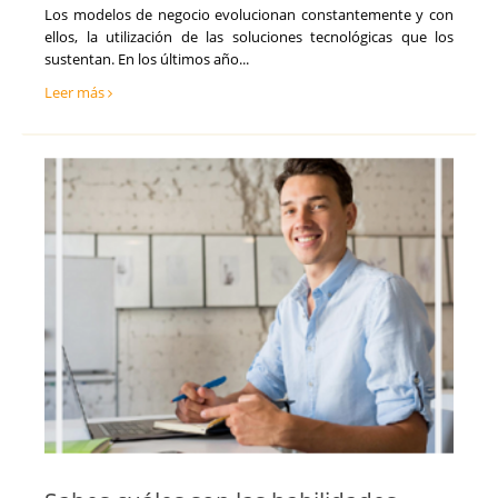
Tarragona
Tecnología, Software e IA
Los modelos de negocio evolucionan constantemente y con
Teruel
ellos, la utilización de las soluciones tecnológicas que los
Ventas y Comercial
Toledo
sustentan. En los últimos año...
Valencia
Leer más
Valladolid
Vizcaya
Zamora
Zaragoza