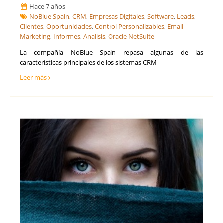
Hace 7 años
NoBlue Spain
,
CRM
,
Empresas Digitales
,
Software
,
Leads
,
Clientes
,
Oportunidades
,
Control Personalizables
,
Email
Marketing
,
Informes
,
Analisis
,
Oracle NetSuite
La compañía NoBlue Spain repasa algunas de las
características principales de los sistemas CRM
Leer más