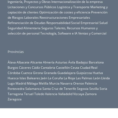
Ingeniería, Proyectos y Obras
Internacionalización de la empresa
Licitaciones y Concursos Públicos
Logística y Transporte
Marketing y
captación de clientes
Optimización de costes y eficiencia
Prevención
de Riesgos Laborales
Reestructuraciones Empresariales
Refinanciación de Deudas
Responsabilidad Social Empresarial
Salud
Seguridad Alimentaria
Seguros
Talento, Recursos Humanos y
selección de personal
Tecnología, Software e IA
Ventas y Comercial
Provincias
Álava
Albacete
Alicante
Almería
Asturias
Ávila
Badajoz
Barcelona
Burgos
Cáceres
Cádiz
Cantabria
Castellón
Ceuta
Ciudad Real
Córdoba
Cuenca
Girona
Granada
Guadalajara
Guipúzcoa
Huelva
Huesca
Islas Baleares
Jaén
La Coruña
La Rioja
Las Palmas
León
Lleida
Lugo
Madrid
Málaga
Melilla
Murcia
Navarra
Orense
Palencia
Pontevedra
Salamanca
Santa Cruz de Tenerife
Segovia
Sevilla
Soria
Tarragona
Teruel
Toledo
Valencia
Valladolid
Vizcaya
Zamora
Zaragoza