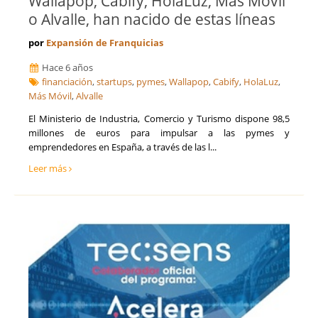
Wallapop, Cabify, HolaLuz, Más Móvil
o Alvalle, han nacido de estas líneas
por
Expansión de Franquicias
Hace 6 años
financiación
,
startups
,
pymes
,
Wallapop
,
Cabify
,
HolaLuz
,
Más Móvil
,
Alvalle
El Ministerio de Industria, Comercio y Turismo dispone 98,5
millones de euros para impulsar a las pymes y
emprendedores en España, a través de las l...
Leer más