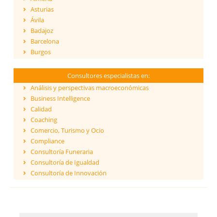
Asturias
Ávila
Badajoz
Barcelona
Burgos
Cáceres
Cádiz
Consultores especialistas en:
Cantabria
Análisis y perspectivas macroeconómicas
Castellón
Business Intelligence
Ceuta
Calidad
Ciudad Real
Coaching
Córdoba
Comercio, Turismo y Ocio
Cuenca
Compliance
Girona
Consultoría Funeraria
Granada
Consultoría de Igualdad
Guadalajara
Consultoría de Innovación
Guipúzcoa
Dirección y Gestión
Huelva
ESG - Environmental, Social & Governance
Huesca
Eficiencia Energética
Islas Baleares
Financiación de proyectos internacionales