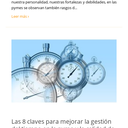
Tarragona
nuestra personalidad, nuestras fortalezas y debilidades, en las
Tecnología, Software e IA
Teruel
pymes se observan también rasgos d...
Ventas y Comercial
Toledo
Leer más
Valencia
Valladolid
Vizcaya
Zamora
Zaragoza
Las 8 claves para mejorar la gestión