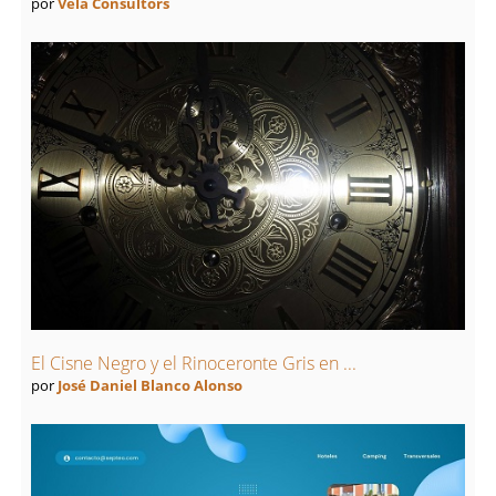
por
Vela Consultors
El Cisne Negro y el Rinoceronte Gris en ...
por
José Daniel Blanco Alonso