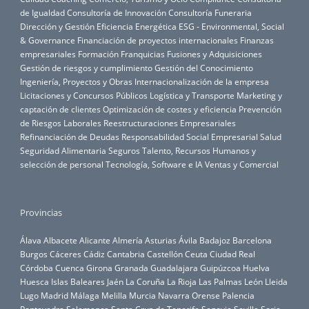
de Igualdad
Consultoría de Innovación
Consultoría Funeraria
Dirección y Gestión
Eficiencia Energética
ESG - Environmental, Social
& Governance
Financiación de proyectos internacionales
Finanzas
empresariales
Formación
Franquicias
Fusiones y Adquisiciones
Gestión de riesgos y cumplimiento
Gestión del Conocimiento
Ingeniería, Proyectos y Obras
Internacionalización de la empresa
Licitaciones y Concursos Públicos
Logística y Transporte
Marketing y
captación de clientes
Optimización de costes y eficiencia
Prevención
de Riesgos Laborales
Reestructuraciones Empresariales
Refinanciación de Deudas
Responsabilidad Social Empresarial
Salud
Seguridad Alimentaria
Seguros
Talento, Recursos Humanos y
selección de personal
Tecnología, Software e IA
Ventas y Comercial
Provincias
Álava
Albacete
Alicante
Almería
Asturias
Ávila
Badajoz
Barcelona
Burgos
Cáceres
Cádiz
Cantabria
Castellón
Ceuta
Ciudad Real
Córdoba
Cuenca
Girona
Granada
Guadalajara
Guipúzcoa
Huelva
Huesca
Islas Baleares
Jaén
La Coruña
La Rioja
Las Palmas
León
Lleida
Lugo
Madrid
Málaga
Melilla
Murcia
Navarra
Orense
Palencia