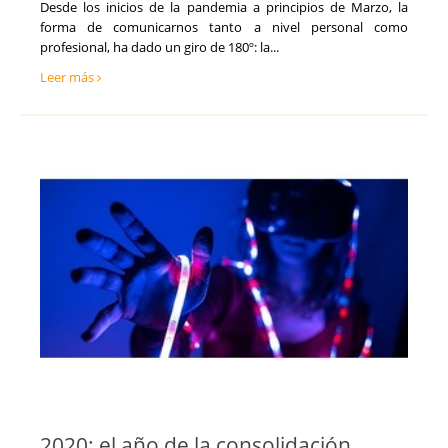
Tecnología, Software e IA
Desde los inicios de la pandemia a principios de Marzo, la
Teruel
forma de comunicarnos tanto a nivel personal como
Ventas y Comercial
Toledo
profesional, ha dado un giro de 180º: la...
Valencia
Leer más
Valladolid
Vizcaya
Zamora
Zaragoza
2020: el año de la consolidación