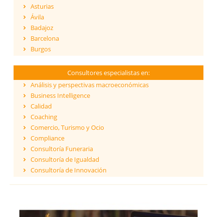
Asturias
Ávila
Badajoz
Barcelona
Burgos
Cáceres
Cádiz
Consultores especialistas en:
Cantabria
Análisis y perspectivas macroeconómicas
Castellón
Business Intelligence
Ceuta
Calidad
Ciudad Real
Coaching
Córdoba
Comercio, Turismo y Ocio
Cuenca
Compliance
Girona
Consultoría Funeraria
Granada
Consultoría de Igualdad
Guadalajara
Consultoría de Innovación
Guipúzcoa
Dirección y Gestión
Huelva
ESG - Environmental, Social & Governance
Huesca
Eficiencia Energética
Islas Baleares
Financiación de proyectos internacionales