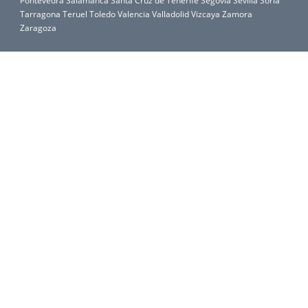
Pontevedra
Salamanca
Santa Cruz de Tenerife
Segovia
Sevilla
Soria
Tarragona
Teruel
Toledo
Valencia
Valladolid
Vizcaya
Zamora
Zaragoza