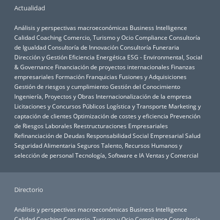
Actualidad
Análisis y perspectivas macroeconómicas
Business Intelligence
Calidad
Coaching
Comercio, Turismo y Ocio
Compliance
Consultoría
de Igualdad
Consultoría de Innovación
Consultoría Funeraria
Dirección y Gestión
Eficiencia Energética
ESG - Environmental, Social
& Governance
Financiación de proyectos internacionales
Finanzas
empresariales
Formación
Franquicias
Fusiones y Adquisiciones
Gestión de riesgos y cumplimiento
Gestión del Conocimiento
Ingeniería, Proyectos y Obras
Internacionalización de la empresa
Licitaciones y Concursos Públicos
Logística y Transporte
Marketing y
captación de clientes
Optimización de costes y eficiencia
Prevención
de Riesgos Laborales
Reestructuraciones Empresariales
Refinanciación de Deudas
Responsabilidad Social Empresarial
Salud
Seguridad Alimentaria
Seguros
Talento, Recursos Humanos y
selección de personal
Tecnología, Software e IA
Ventas y Comercial
Directorio
Análisis y perspectivas macroeconómicas
Business Intelligence
Calidad
Coaching
Comercio, Turismo y Ocio
Compliance
Consultoría