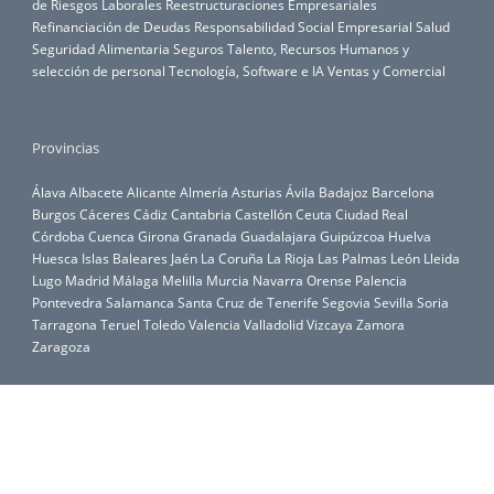
de Riesgos Laborales
Reestructuraciones Empresariales
Refinanciación de Deudas
Responsabilidad Social Empresarial
Salud
Seguridad Alimentaria
Seguros
Talento, Recursos Humanos y
selección de personal
Tecnología, Software e IA
Ventas y Comercial
Provincias
Álava
Albacete
Alicante
Almería
Asturias
Ávila
Badajoz
Barcelona
Burgos
Cáceres
Cádiz
Cantabria
Castellón
Ceuta
Ciudad Real
Córdoba
Cuenca
Girona
Granada
Guadalajara
Guipúzcoa
Huelva
Huesca
Islas Baleares
Jaén
La Coruña
La Rioja
Las Palmas
León
Lleida
Lugo
Madrid
Málaga
Melilla
Murcia
Navarra
Orense
Palencia
Pontevedra
Salamanca
Santa Cruz de Tenerife
Segovia
Sevilla
Soria
Tarragona
Teruel
Toledo
Valencia
Valladolid
Vizcaya
Zamora
Zaragoza