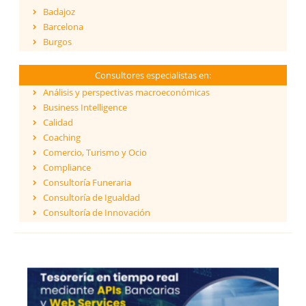
Badajoz
Barcelona
Burgos
Cáceres
Cádiz
Consultores especialistas en:
Cantabria
Análisis y perspectivas macroeconómicas
Castellón
Business Intelligence
Ceuta
Calidad
Ciudad Real
Coaching
Córdoba
Comercio, Turismo y Ocio
Cuenca
Compliance
Girona
Consultoría Funeraria
Granada
Consultoría de Igualdad
Guadalajara
Consultoría de Innovación
Guipúzcoa
Dirección y Gestión
Huelva
ESG - Environmental, Social & Governance
Huesca
Eficiencia Energética
Islas Baleares
Financiación de proyectos internacionales
Jaén
Finanzas empresariales
La Coruña
Formación