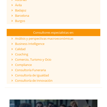
Ávila
Badajoz
Barcelona
Burgos
Cáceres
Cádiz
Consultores especialistas en:
Cantabria
Análisis y perspectivas macroeconómicas
Castellón
Business Intelligence
Ceuta
Calidad
Ciudad Real
Coaching
Córdoba
Comercio, Turismo y Ocio
Cuenca
Compliance
Girona
Consultoría Funeraria
Granada
Consultoría de Igualdad
Guadalajara
Consultoría de Innovación
Guipúzcoa
Dirección y Gestión
Huelva
ESG - Environmental, Social & Governance
Huesca
Eficiencia Energética
Islas Baleares
Financiación de proyectos internacionales
Jaén
Finanzas empresariales