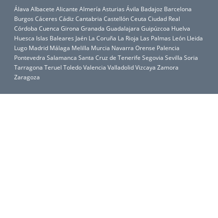
Álava
Albacete
Alicante
Almería
Asturias
Ávila
Badajoz
Barcelona
Burgos
Cáceres
Cádiz
Cantabria
Castellón
Ceuta
Ciudad Real
Córdoba
Cuenca
Girona
Granada
Guadalajara
Guipúzcoa
Huelva
Huesca
Islas Baleares
Jaén
La Coruña
La Rioja
Las Palmas
León
Lleida
Lugo
Madrid
Málaga
Melilla
Murcia
Navarra
Orense
Palencia
Pontevedra
Salamanca
Santa Cruz de Tenerife
Segovia
Sevilla
Soria
Tarragona
Teruel
Toledo
Valencia
Valladolid
Vizcaya
Zamora
Zaragoza