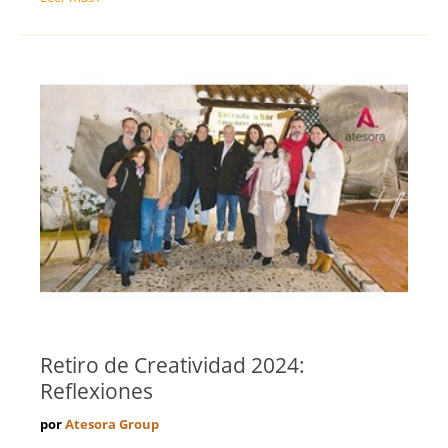
Teruel
Ventas y Comercial
Toledo
Valencia
Valladolid
Vizcaya
Zamora
Zaragoza
Retiro de Creatividad 2024:
Reflexiones
por
Atesora Group