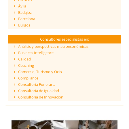
Ávila
Badajoz
Barcelona
Burgos
Cáceres
Cádiz
Consultores especialistas en:
Cantabria
Análisis y perspectivas macroeconómicas
Castellón
Business Intelligence
Ceuta
Calidad
Ciudad Real
Coaching
Córdoba
Comercio, Turismo y Ocio
Cuenca
Compliance
Girona
Consultoría Funeraria
Granada
Consultoría de Igualdad
Guadalajara
Consultoría de Innovación
Guipúzcoa
Dirección y Gestión
Huelva
ESG - Environmental, Social & Governance
Huesca
Eficiencia Energética
Islas Baleares
Financiación de proyectos internacionales
Jaén
Finanzas empresariales