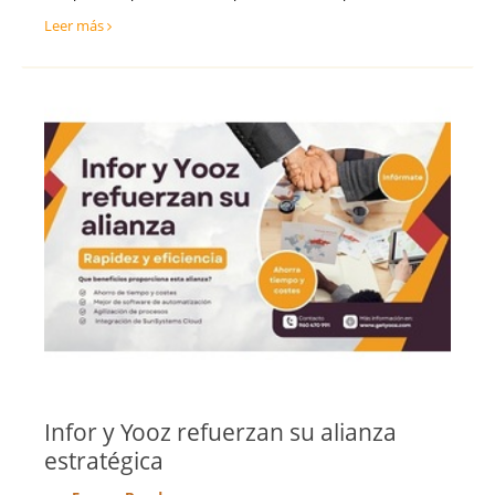
Teruel
Ventas y Comercial
Leer más
Toledo
Valencia
Valladolid
Vizcaya
Zamora
Zaragoza
Infor y Yooz refuerzan su alianza
estratégica