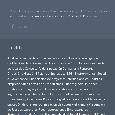
2026 © Chequeo, Gestión y Planificación Legal, S. L.. Todos los derechos
reservados.
Terminos y Condiciones
|
Política de Privacidad
𝕏
Actualidad
Análisis y perspectivas macroeconómicas
Business Intelligence
Calidad
Coaching
Comercio, Turismo y Ocio
Compliance
Consultoría
de Igualdad
Consultoría de Innovación
Consultoría Funeraria
Dirección y Gestión
Eficiencia Energética
ESG - Environmental, Social
& Governance
Financiación de proyectos internacionales
Finanzas
empresariales
Formación
Franquicias
Fusiones y Adquisiciones
Gestión de riesgos y cumplimiento
Gestión del Conocimiento
Ingeniería, Proyectos y Obras
Internacionalización de la empresa
Licitaciones y Concursos Públicos
Logística y Transporte
Marketing y
captación de clientes
Optimización de costes y eficiencia
Prevención
de Riesgos Laborales
Reestructuraciones Empresariales
Refinanciación de Deudas
Responsabilidad Social Empresarial
Salud