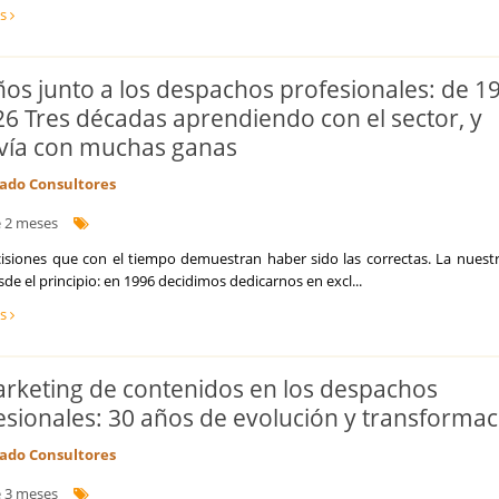
ás
Internacionalización de la empresa
Licitaciones y Concursos Públicos
Logística y Transporte
ños junto a los despachos profesionales: de 1
Marketing y captación de clientes
26 Tres décadas aprendiendo con el sector, y
Optimización de costes y eficiencia
Prevención de Riesgos Laborales
vía con muchas ganas
Reestructuraciones Empresariales
do Consultores
Refinanciación de Deudas
Responsabilidad Social Empresarial
 2 meses
Salud
cisiones que con el tiempo demuestran haber sido las correctas. La nuestr
Seguridad Alimentaria
sde el principio: en 1996 decidimos dedicarnos en excl...
Seguros
Talento, Recursos Humanos y selección de personal
ás
Tecnología, Software e IA
Ventas y Comercial
arketing de contenidos en los despachos
esionales: 30 años de evolución y transformac
do Consultores
 3 meses