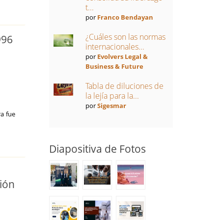
t...
por
Franco Bendayan
¿Cuáles son las normas
996
internacionales...
por
Evolvers Legal &
Business & Future
Tabla de diluciones de
la lejía para la...
por
Sigesmar
a fue
Diapositiva de Fotos
ión