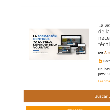
La a
de l
nece
técn
por
Ama
Hace
No bast
persona 
Leer m
Buscar u
Provincias: