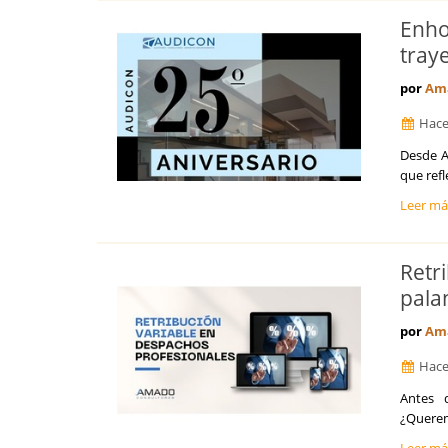
Enho
tray
por
Ama
Hace
​Desde 
que refl
Leer m
Retr
palan
por
Ama
Hace
Antes d
¿Querem