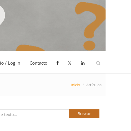
io / Log in
Contacto
𝕏
Inicio
/
Artículos
Buscar