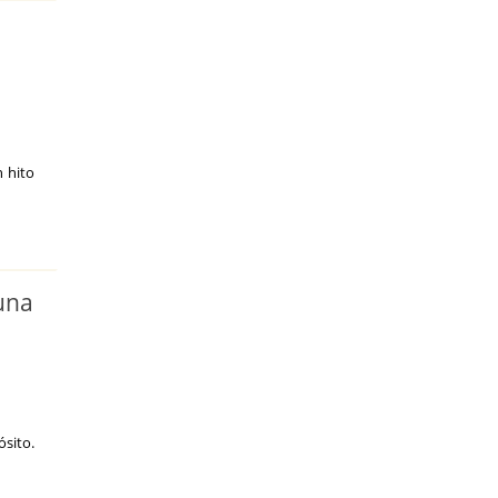
 hito
una
sito.