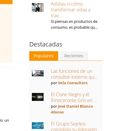
Adidas, o cómo
transformar vidas a
trav...
Si piensas en productos de
consumo, es probable qu...
Destacadas
Populares
Recientes
Las funciones de un
consultor externo qu...
a
por
Vela Consultors
El Cisne Negro y el
Rinoceronte Gris en ...
por
José Daniel Blanco
Alonso
do un
El Grupo Septeo
consolida su liderazgo