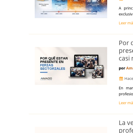
Santa Cruz de Tenerife
A princ
Segovia
exclusi
Sevilla
Soria
Leer m
Tarragona
Teruel
Por 
Toledo
Valencia
pres
Valladolid
casi
Vizcaya
Zamora
por
Ama
Zaragoza
Hace
​En mar
profesio
Leer m
La v
prof