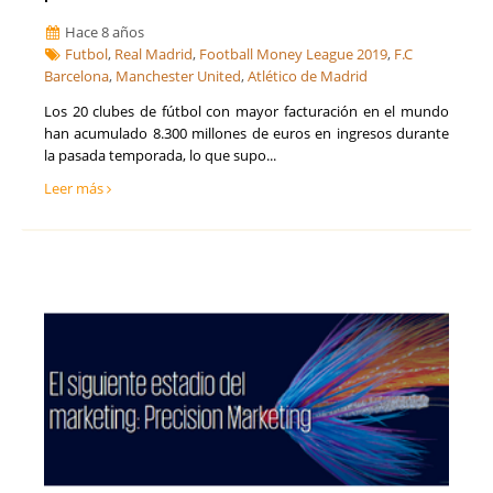
Hace 8 años
Futbol
,
Real Madrid
,
Football Money League 2019
,
F.C
Barcelona
,
Manchester United
,
Atlético de Madrid
Los 20 clubes de fútbol con mayor facturación en el mundo
han acumulado 8.300 millones de euros en ingresos durante
la pasada temporada, lo que supo...
Leer más