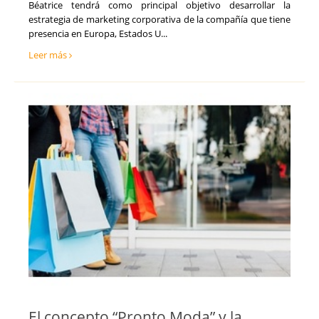
Béatrice tendrá como principal objetivo desarrollar la
Ventas y Comercial
Toledo
estrategia de marketing corporativa de la compañía que tiene
Valencia
presencia en Europa, Estados U...
Valladolid
Leer más
Vizcaya
Zamora
Zaragoza
El concepto “Pronto Moda” y la