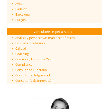
Ávila
Badajoz
Barcelona
Burgos
Cáceres
Cádiz
Consultores especialistas en:
Cantabria
Análisis y perspectivas macroeconómicas
Castellón
Business Intelligence
Ceuta
Calidad
Ciudad Real
Coaching
Córdoba
Comercio, Turismo y Ocio
Cuenca
Compliance
Girona
Consultoría Funeraria
Granada
Consultoría de Igualdad
Guadalajara
Consultoría de Innovación
Guipúzcoa
Dirección y Gestión
Huelva
ESG - Environmental, Social & Governance
Huesca
Eficiencia Energética
Islas Baleares
Financiación de proyectos internacionales
Jaén
Finanzas empresariales