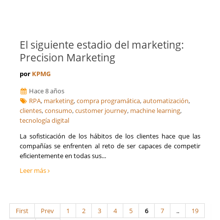
El siguiente estadio del marketing:
Precision Marketing
por
KPMG
Hace 8 años
RPA
,
marketing
,
compra programática
,
automatización
,
clientes
,
consumo
,
customer journey
,
machine learning
,
tecnología digital
La sofisticación de los hábitos de los clientes hace que las
compañías se enfrenten al reto de ser capaces de competir
eficientemente en todas sus...
Leer más
First
Prev
1
2
3
4
5
6
7
..
19