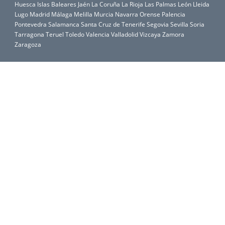
Huesca
Islas Baleares
Jaén
La Coruña
La Rioja
Las Palmas
León
Lleida
Lugo
Madrid
Málaga
Melilla
Murcia
Navarra
Orense
Palencia
Pontevedra
Salamanca
Santa Cruz de Tenerife
Segovia
Sevilla
Soria
Tarragona
Teruel
Toledo
Valencia
Valladolid
Vizcaya
Zamora
Zaragoza