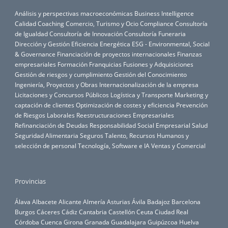
Análisis y perspectivas macroeconómicas
Business Intelligence
Calidad
Coaching
Comercio, Turismo y Ocio
Compliance
Consultoría
de Igualdad
Consultoría de Innovación
Consultoría Funeraria
Dirección y Gestión
Eficiencia Energética
ESG - Environmental, Social
& Governance
Financiación de proyectos internacionales
Finanzas
empresariales
Formación
Franquicias
Fusiones y Adquisiciones
Gestión de riesgos y cumplimiento
Gestión del Conocimiento
Ingeniería, Proyectos y Obras
Internacionalización de la empresa
Licitaciones y Concursos Públicos
Logística y Transporte
Marketing y
captación de clientes
Optimización de costes y eficiencia
Prevención
de Riesgos Laborales
Reestructuraciones Empresariales
Refinanciación de Deudas
Responsabilidad Social Empresarial
Salud
Seguridad Alimentaria
Seguros
Talento, Recursos Humanos y
selección de personal
Tecnología, Software e IA
Ventas y Comercial
Provincias
Álava
Albacete
Alicante
Almería
Asturias
Ávila
Badajoz
Barcelona
Burgos
Cáceres
Cádiz
Cantabria
Castellón
Ceuta
Ciudad Real
Córdoba
Cuenca
Girona
Granada
Guadalajara
Guipúzcoa
Huelva