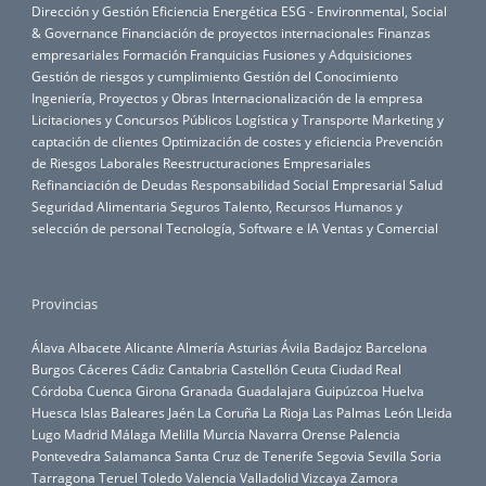
Dirección y Gestión
Eficiencia Energética
ESG - Environmental, Social
& Governance
Financiación de proyectos internacionales
Finanzas
empresariales
Formación
Franquicias
Fusiones y Adquisiciones
Gestión de riesgos y cumplimiento
Gestión del Conocimiento
Ingeniería, Proyectos y Obras
Internacionalización de la empresa
Licitaciones y Concursos Públicos
Logística y Transporte
Marketing y
captación de clientes
Optimización de costes y eficiencia
Prevención
de Riesgos Laborales
Reestructuraciones Empresariales
Refinanciación de Deudas
Responsabilidad Social Empresarial
Salud
Seguridad Alimentaria
Seguros
Talento, Recursos Humanos y
selección de personal
Tecnología, Software e IA
Ventas y Comercial
Provincias
Álava
Albacete
Alicante
Almería
Asturias
Ávila
Badajoz
Barcelona
Burgos
Cáceres
Cádiz
Cantabria
Castellón
Ceuta
Ciudad Real
Córdoba
Cuenca
Girona
Granada
Guadalajara
Guipúzcoa
Huelva
Huesca
Islas Baleares
Jaén
La Coruña
La Rioja
Las Palmas
León
Lleida
Lugo
Madrid
Málaga
Melilla
Murcia
Navarra
Orense
Palencia
Pontevedra
Salamanca
Santa Cruz de Tenerife
Segovia
Sevilla
Soria
Tarragona
Teruel
Toledo
Valencia
Valladolid
Vizcaya
Zamora