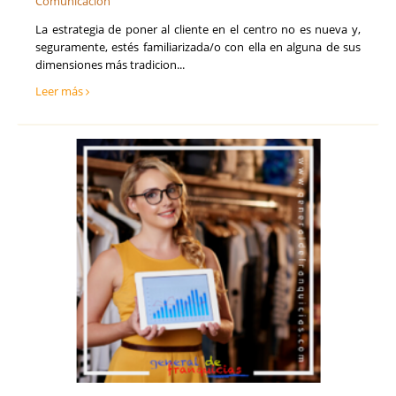
Comunicación
Sevilla
Seguros
Soria
La estrategia de poner al cliente en el centro no es nueva y,
Talento, Recursos Humanos y selección de personal
Tarragona
seguramente, estés familiarizada/o con ella en alguna de sus
Tecnología, Software e IA
Teruel
dimensiones más tradicion...
Ventas y Comercial
Toledo
Leer más
Valencia
Valladolid
Vizcaya
Zamora
Zaragoza