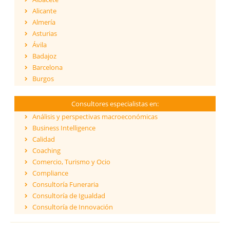
Alicante
Almería
Asturias
Ávila
Badajoz
Barcelona
Burgos
Cáceres
Cádiz
Consultores especialistas en:
Cantabria
Análisis y perspectivas macroeconómicas
Castellón
Business Intelligence
Ceuta
Calidad
Ciudad Real
Coaching
Córdoba
Comercio, Turismo y Ocio
Cuenca
Compliance
Girona
Consultoría Funeraria
Granada
Consultoría de Igualdad
Guadalajara
Consultoría de Innovación
Guipúzcoa
Dirección y Gestión
Huelva
ESG - Environmental, Social & Governance