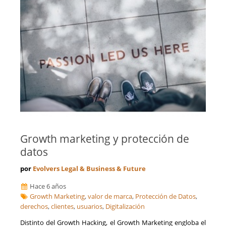
Growth marketing y protección de
datos
por
Evolvers Legal & Business & Future
Hace 6 años
Growth Marketing
,
valor de marca
,
Protección de Datos
,
derechos
,
clientes
,
usuarios
,
Digitalización
Distinto del Growth Hacking, el Growth Marketing engloba el